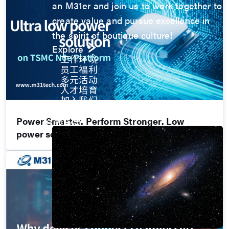
an M31er and join us to work together to
create value and pursue excellence in
the spirit of boutique culture!
Explore
工作环境
员工福利
多元活动
人才培育
加入我们
永续发展
公司信息
Power Smarter. Perform Stronger. Low
power solution on TSMC N6e Platform