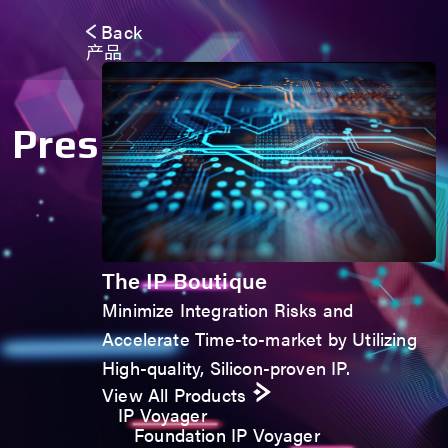
Back
产品
Press Room
The IP Boutique
Minimize Integration Risks and
Accelerate Time-to-market by Utilizing
High-quality, Silicon-proven IP.
View All Products
IP Voyager
Foundation IP Voyager