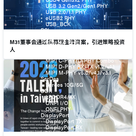
USB 3.2 Gen2/Gen1 PHY
USB 2.0/1.1 PHY
eUSB2 PHY
USB_BCK
PCIe
PCIe 5.0 PHY
M31董事会通过私募现金增资案，引进策略投资
PCIe 4.0 PHY
PCIe 3.1/2.1 PHY
人
MIPI
MIPI C-PHY/D-PHY Combo
MIPI D-PHY RX/TX v1.2/v1.1
MIPI M-PHY v5.0/v4.1/v3.1
SerDes
Serdes 10G/5G
DDR
LPDDR4/4X
ONFI I/O
ONFI PHY
DisplayPort
DisplayPort TX
DisplayPort RX
UFS/UNIPRO Controller