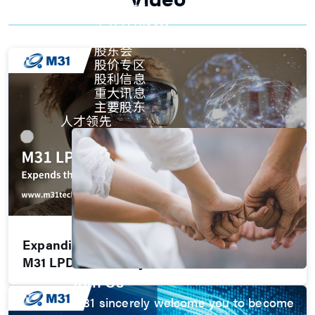
内部稽核
重要公司内规
股东专栏
股东会
股价专区
股利信息
重大讯息
主要股东
人才领先
Expanding the possibilities of AI innovation:
M31 LPDDR Memory IP solution
Join Us
M31 sincerely welcome you to become