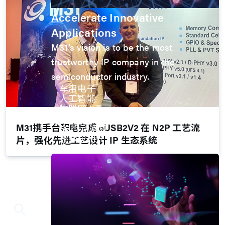
Accelerate Innovative
Applications
M31’s vision is to be the most
trustworthy IP company in the
semiconductor industry.
车用电子
人工智能
物联网 IoT
高效能运算与数据中心
M31携手台积电完成 eUSB2V2 在 N2P 工艺流
5G行动运算
存储应用
片，强化先进工艺设计 IP 生态系统
媒体中心
View All