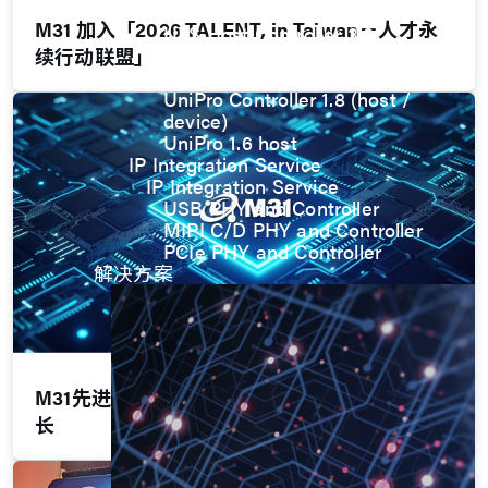
UFS Host Controller 4.1
M31 加入「2026 TALENT, in Taiwan－人才永
UFS Host Controller 3.0
UniPro Controller 2.0 (host /
续行动联盟」
device)
UniPro Controller 1.8 (host /
device)
UniPro 1.6 host
IP Integration Service
IP Integration Service
USB PHY and Controller
MIPI C/D PHY and Controller
PCIe PHY and Controller
解决方案
M31先进制程动能明确，2026年续拚双位数成
长