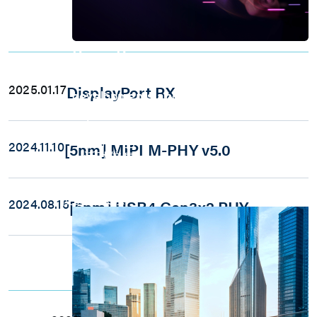
Latest Products
Press Room
Stay informed about our company's
2025.01.17
DisplayPort RX
developments and industry insights.
Explore
新闻发佈
最新产品
2024.11.10
[5nm] MIPI M-PHY v5.0
活动信息
技术影片
专题文章
投资人关系
2024.08.15
[5nm] USB4 Gen3x2 PHY
Event