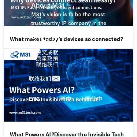
About M31
M31’s vision is to be the most
trustworthy IP company in the
semiconductor industry.
What makes today’s devices so connected?
Explore
关于円星
获奖成就
质量政策
联络我们
联络我们
ENG
繁中
简中
What Powers AI?Discover the Invisible Tech