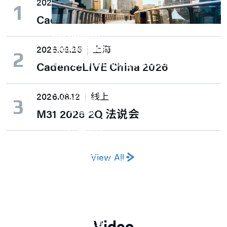
2026.08.27
新竹喜来登
1
CadenceLIVE Taiwan 2026
Investors
Explore our Investors page for essential
2026.08.25
上海
2
financial insights, growth strategies, and
CadenceLIVE China 2026
unique opportunities.
常见问题
2026.08.12
线上
财务信息
3
月营收
M31 2026 2Q 法说会
财务报告
年度报告
法说会
公司治理
View All
M31 组织架构
董事会
审计委员会
薪资报酬委员会
提名委员会
永续发展委员会
Video​
公司治理