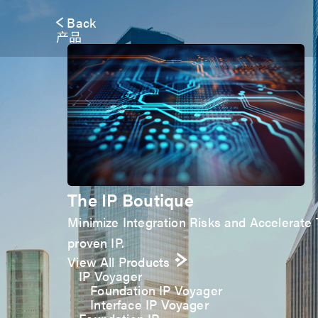
Back
产品
The IP Boutique
Minimize Integration Risks and Accelerate T
proven IP.
View All Products
IP Voyager
Foundation IP Voyager
Interface IP Voyager