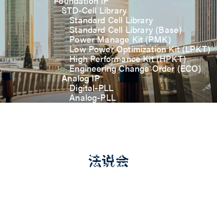
Foundation IP
STD-Cell Library
Standard Cell Library
Standard Cell Library (Base)
Power Manage Kit (PMK)
Low Power Optimization Kit (LPKT)
High Performance Kit (HPKT)
Engineering Change Order (ECO)
Analog IP
Digital-PLL
Analog-PLL
ADC / Temp. Sensor
Memories
Memory Compiler
I/O
General-Purpose I/O
High ESD I/O
法说会
SDIO & eMMC I/O
Interface IP
USB
USB4 Gen3x2 PHY
USB 3.2 Gen2/Gen1 PHY
USB 2.0/1.1 PHY