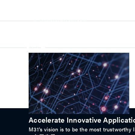
UniPro Controller 2.0 (host / device)
UniPro Controller 1.8 (host / device)
人说明会简报
法人说明会简报
UniPro 1.6 host
法说会影片
IP Integration Service
Q3
IP Integration Service
法说会影片
USB PHY and Controller
人说明会简报
法人说明会简报
MIPI C/D PHY and Controller
PCIe PHY and Controller
解决方案
Q3
人说明会简报
法人说明会简报
Accelerate Innovative Applicati
M31’s vision is to be the most trustworthy