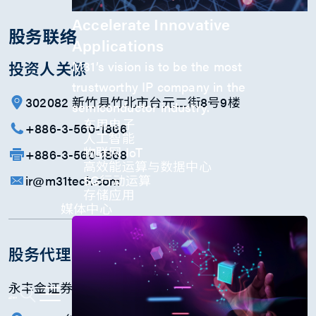
Accelerate Innovative
股务联络
Applications
投资人关係
M31’s vision is to be the most
trustworthy IP company in the
302082 新竹县竹北市台元二街8号9楼
semiconductor industry.
车用电子
+886-3-560-1866
人工智能
物联网 IoT
+886-3-560-1868
高效能运算与数据中心
ir@m31tech.com
5G行动运算
存储应用
媒体中心
股务代理机构
永丰金证券股份有限公司