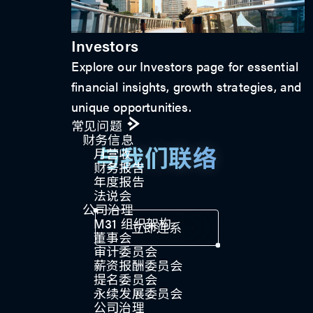
Investors
Explore our Investors page for essential
financial insights, growth strategies, and
unique opportunities.
常见问题
财务信息
月营收
与我们联络
财务报告
年度报告
法说会
公司治理
M31 组织架构
立即连系
董事会
审计委员会
薪资报酬委员会
提名委员会
永续发展委员会
公司治理