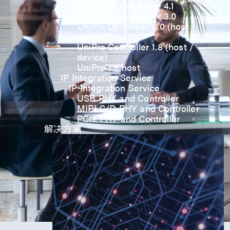
UFS Host Controller 4.1
UFS Host Controller 3.0
UniPro Controller 2.0 (host /
device)
UniPro Controller 1.8 (host /
device)
UniPro 1.6 host
IP Integration Service
IP Integration Service
USB PHY and Controller
MIPI C/D PHY and Controller
PCIe PHY and Controller
解决方案