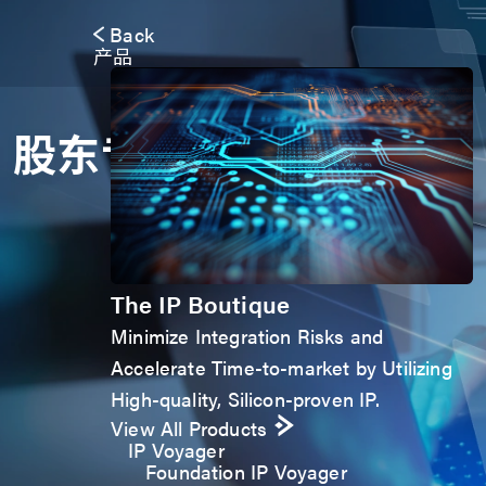
Back
产品
股东专栏
The IP Boutique
Minimize Integration Risks and
Accelerate Time-to-market by Utilizing
High-quality, Silicon-proven IP.
View All Products
IP Voyager
Foundation IP Voyager