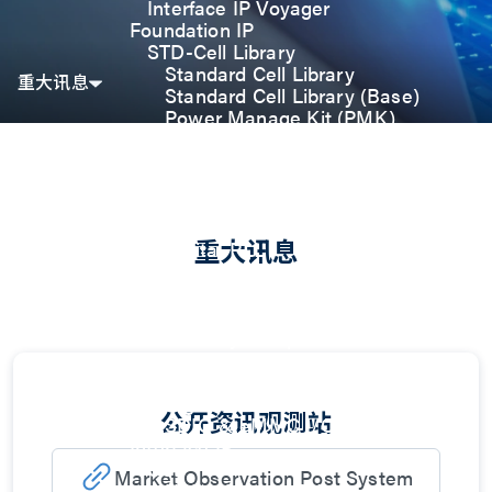
Interface IP Voyager
Foundation IP
STD-Cell Library
Standard Cell Library
重大讯息
Standard Cell Library (Base)
Power Manage Kit (PMK)
Low Power Optimization Kit
(LPKT)
High Performance Kit (HPKT)
Engineering Change Order (ECO)
Analog IP
重大讯息
Digital-PLL
Analog-PLL
ADC / Temp. Sensor
Memories
Memory Compiler
I/O
General-Purpose I/O
High ESD I/O
公开资讯观测站
SDIO & eMMC I/O
Interface IP
USB
Market Observation Post System
USB4 Gen3x2 PHY