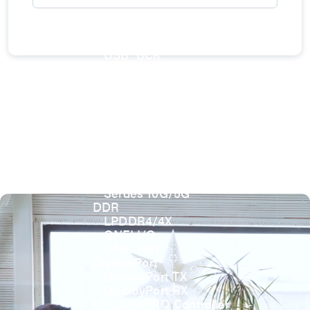
USB 3.2 Gen2/Gen1 PHY
USB 2.0/1.1 PHY
eUSB2 PHY
USB_BCK
PCIe
PCIe 5.0 PHY
PCIe 4.0 PHY
PCIe 3.1/2.1 PHY
MIPI
MIPI C-PHY/D-PHY Combo
MIPI D-PHY RX/TX v1.2/v1.1
MIPI M-PHY v5.0/v4.1/v3.1
SerDes
Serdes 10G/5G
DDR
LPDDR4/4X
ONFI I/O
ONFI PHY
DisplayPort
DisplayPort TX
DisplayPort RX
UFS/UNIPRO Controller