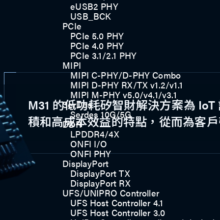
eUSB2 PHY
USB_BCK
PCIe
PCIe 5.0 PHY
PCIe 4.0 PHY
PCIe 3.1/2.1 PHY
MIPI
MIPI C-PHY/D-PHY Combo
MIPI D-PHY RX/TX v1.2/v1.1
MIPI M-PHY v5.0/v4.1/v3.1
M31 的低功耗矽智財解決方案為 I
SerDes
Serdes 10G/5G
積和高成本效益的特點，從而為客戶
DDR
LPDDR4/4X
ONFI I/O
ONFI PHY
DisplayPort
DisplayPort TX
DisplayPort RX
UFS/UNIPRO Controller
UFS Host Controller 4.1
UFS Host Controller 3.0