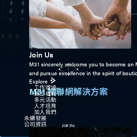
Join Us
M31 sincerely welcome you to become an M3
and pursue excellence in the spirit of bouti
Explore
工作環境
M31 物聯網解決方案
員工福利
多元活動
人才培育
加入我們
永續發展
公司資訊
儲存