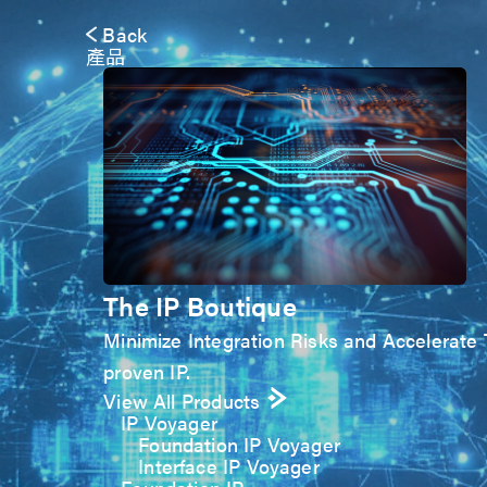
Back
產品
The IP Boutique
Minimize Integration Risks and Accelerate T
proven IP.
View All Products
IP Voyager
Foundation IP Voyager
Interface IP Voyager