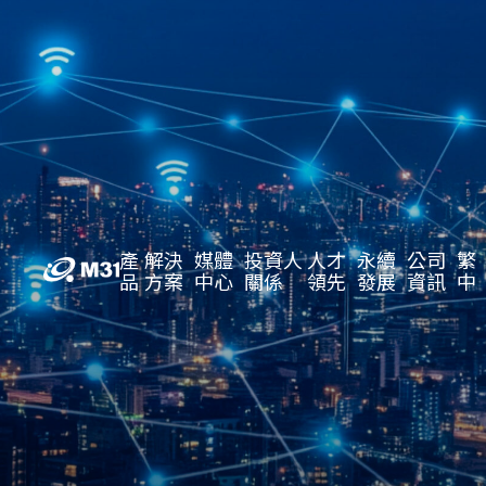
產
解決
媒體
投資人
人才
永續
公司
繁
品
方案
中心
關係
領先
發展
資訊
中