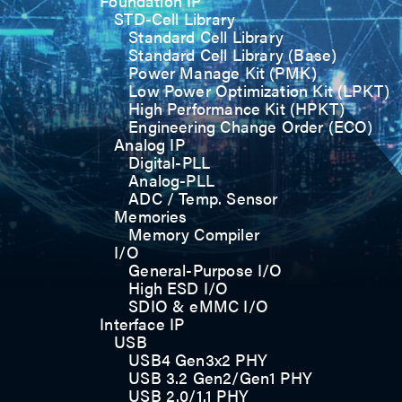
Foundation IP
STD-Cell Library
Standard Cell Library
Standard Cell Library (Base)
Power Manage Kit (PMK)
Low Power Optimization Kit (LPKT)
High Performance Kit (HPKT)
Engineering Change Order (ECO)
Analog IP
Digital-PLL
Analog-PLL
ADC / Temp. Sensor
Memories
Memory Compiler
I/O
General-Purpose I/O
High ESD I/O
SDIO & eMMC I/O
Interface IP
USB
USB4 Gen3x2 PHY
USB 3.2 Gen2/Gen1 PHY
USB 2.0/1.1 PHY