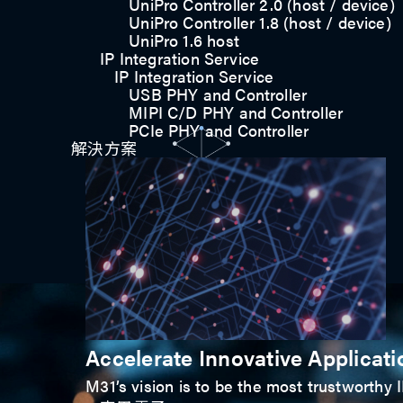
UniPro Controller 2.0 (host / device)
UniPro Controller 1.8 (host / device)
UniPro 1.6 host
IP Integration Service
IP Integration Service
USB PHY and Controller
MIPI C/D PHY and Controller
PCIe PHY and Controller
解決方案
引領未來，驅動創新
Accelerate Innovative Applicati
M31’s vision is to be the most trustworthy