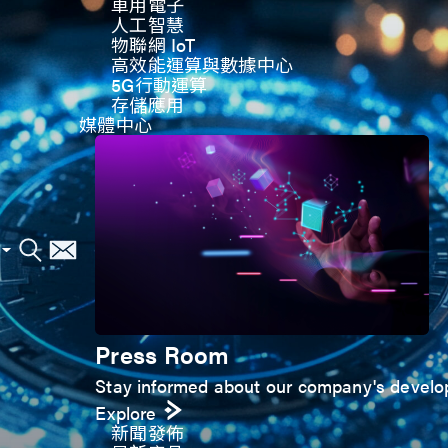
車用電子
人工智慧
物聯網 IoT
高效能運算與數據中心
5G行動運算
存儲應用
媒體中心
Press Room
Stay informed about our company's develop
Explore
新聞發佈