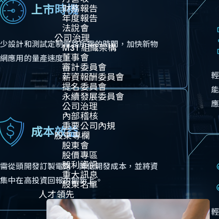
上市時機
財務報告
年度報告
法說會
公司治理​
減少設計和測試定制電路所需的時間，加快新物
M31 組織架構
董事會
聯網應用的量產速度。
審計委員會
薪資報酬委員會
提名委員會
永續發展委員會
公司治理
內部稽核
重要公司內規​​
成本效益
股東專欄
股東會
股價專區
股利資訊
無需從頭開發訂製電路，降低開發成本，並將資
重大訊息
源集中在高投資回報的創新上。
股東名單
人才領先