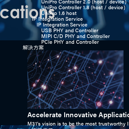
UniPro Controller 2.0 (host / device)
UniPro Controller 1.8 (host / device)
UniPro 1.6 host
IP Integration Service
IP Integration Service
USB PHY and Controller
MIPI C/D PHY and Controller
PCIe PHY and Controller
解決方案
引領未來，驅動創新
Accelerate Innovative Applicati
M31’s vision is to be the most trustworthy