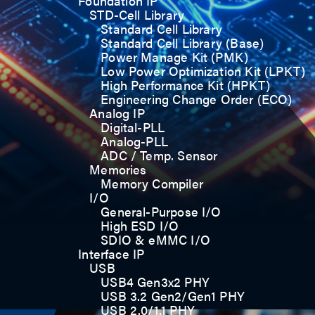
Foundation IP
STD-Cell Library
Standard Cell Library
Standard Cell Library (Base)
Power Manage Kit (PMK)
Low Power Optimization Kit (LPKT)
High Performance Kit (HPKT)
Engineering Change Order (ECO)
Analog IP
Digital-PLL
Analog-PLL
ADC / Temp. Sensor
Memories
Memory Compiler
I/O
General-Purpose I/O
High ESD I/O
SDIO & eMMC I/O
Interface IP
USB
USB4 Gen3x2 PHY
USB 3.2 Gen2/Gen1 PHY
USB 2.0/1.1 PHY