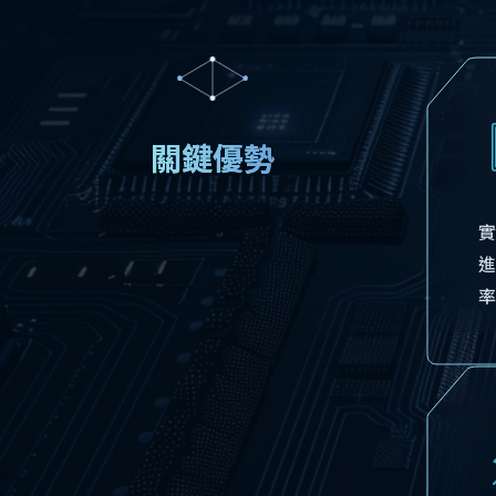
關鍵優勢
實
進