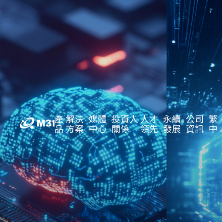
產
解決
媒體
投資人
人才
永續
公司
繁
品
方案
中心
關係
領先
發展
資訊
中