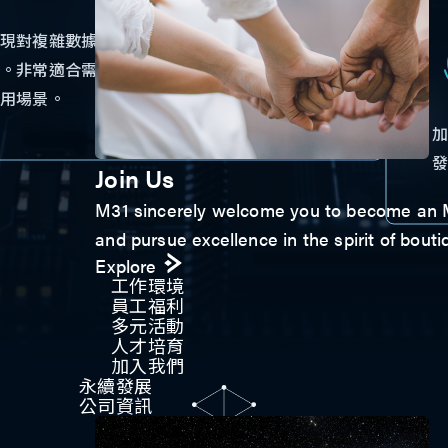
實現對複雜數據的實時處理，提高準確性和可靠
性。非常適合需要快速可靠處理大量數據的各種
應用場景。
加
Join Us
M31 sincerely welcome you to become an M3
and pursue excellence in the spirit of bouti
Explore
工作環境
員工福利
多元活動
人才培育
加入我們
永續發展
公司資訊