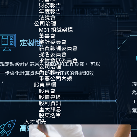
財務報告
年度報告
法說會
公司治理​
M31 組織架構
董事會
定製性
審計委員會
薪資報酬委員會
提名委員會
永續發展委員會
現定製設計的芯片，以優化AI工作負載， 可以
公司治理
內部稽核
一步優化計算資源，提高AI任務的性能和效
重要公司內規​​
率。
股東專欄
股東會
為
股價專區
工
股利資訊
重大訊息
股東名單
人才領先
高效性