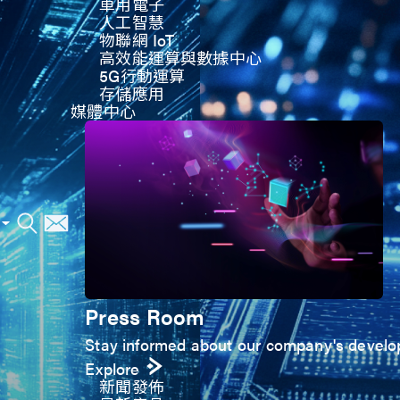
車用電子
人工智慧
物聯網 IoT
高效能運算與數據中心
5G行動運算
存儲應用
媒體中心
Press Room
Stay informed about our company's develop
Explore
新聞發佈