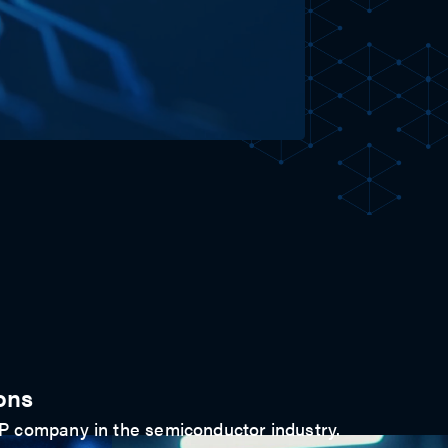
ons
 IP company in the semiconductor industry.