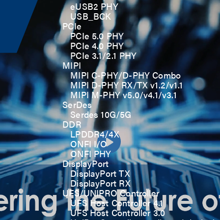
eUSB2 PHY
USB_BCK
PCIe
PCIe 5.0 PHY
PCIe 4.0 PHY
PCIe 3.1/2.1 PHY
MIPI
MIPI C-PHY/D-PHY Combo
MIPI D-PHY RX/TX v1.2/v1.1
MIPI M-PHY v5.0/v4.1/v3.1
SerDes
Serdes 10G/5G
DDR
LPDDR4/4X
ONFI I/O
ONFI PHY
DisplayPort
DisplayPort TX
DisplayPort RX
UFS/UNIPRO Controller
UFS Host Controller 4.1
UFS Host Controller 3.0