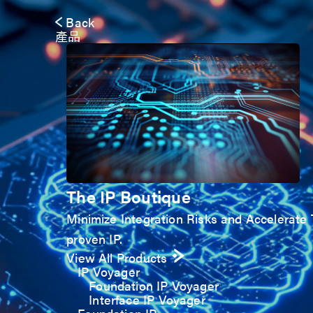
Back
產品
The IP Boutique
Minimize Integration Risks and Accelerate T
proven IP.
View All Products
IP Voyager
Foundation IP Voyager
Interface IP Voyager