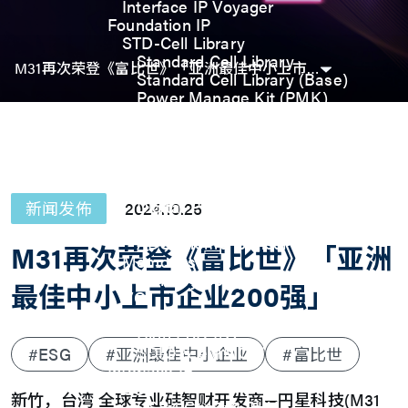
Interface IP Voyager
Foundation IP
STD-Cell Library
Standard Cell Library
M31再次荣登《富比世》「亚洲最佳中小上市企业200强」
Standard Cell Library (Base)
Power Manage Kit (PMK)
Low Power Optimization Kit
(LPKT)
High Performance Kit (HPKT)
Engineering Change Order (ECO)
Analog IP
Digital-PLL
新闻发佈
2024.10.25
Analog-PLL
ADC / Temp. Sensor
M31再次荣登《富比世》「亚洲
Memories
Memory Compiler
最佳中小上市企业200强」
I/O
General-Purpose I/O
High ESD I/O
SDIO & eMMC I/O
#ESG
#亚洲最佳中小企业
#富比世
Interface IP
USB
新竹，台湾 全球专业硅智财开发商—円星科技(M31
USB4 Gen3x2 PHY