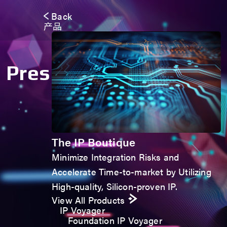
Back
产品
Press Release
The IP Boutique
Minimize Integration Risks and
Accelerate Time-to-market by Utilizing
High-quality, Silicon-proven IP.
View All Products
IP Voyager
Foundation IP Voyager