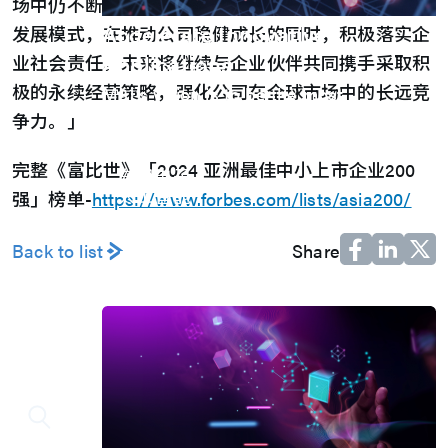
场中仍不断前进。M31也会持续缔造企业获利与永续
Accelerate Innovative
发展模式，在推动公司稳健成长的同时，积极落实企
Applications
业社会责任。未来将继续与企业伙伴共同携手采取积
极的永续经营策略，强化公司在全球市场中的长远竞
M31’s vision is to be the most
争力。」
trustworthy IP company in the
semiconductor industry.
完整《富比世》「2024 亚洲最佳中小上市企业200
车用电子
人工智能
强」榜单-
https://www.forbes.com/lists/asia200/
物联网 IoT
高效能运算与数据中心
Back to list
Share
5G行动运算
存储应用
媒体中心