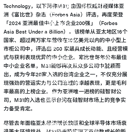
USB 3.2 Gen2/Gen1 PHY
Technology，以下简称M31) 由国际权威财经媒体亚
USB 2.0/1.1 PHY
洲《富比世》杂志（Forbes Asia）评选，再度荣登
eUSB2 PHY
「2024 亚洲最佳中小上市企业200强」（Forbes
USB_BCK
PCIe
Asia Best Under a Billion）。该榜单从亚太地区16个
PCIe 5.0 PHY
国家、超过两万家年营收在10亿美元以内的中小型上
PCIe 4.0 PHY
PCIe 3.1/2.1 PHY
市柜公司中，评选出 200 家最具成长动能、且经营模
MIPI
式与获利表现优异的中小企业。富比世每年公布最佳
MIPI C-PHY/D-PHY Combo
MIPI D-PHY RX/TX v1.2/v1.1
中小企业名单，M31能够再次从众多公司中脱颖而
MIPI M-PHY v5.0/v4.1/v3.1
出，成为今年20家入选的台湾企业之一，不仅充分展
SerDes
Serdes 10G/5G
现强劲的营运实力与公司治理的卓越表现，更是毛利
DDR
率最高的上榜企业。作为亚洲唯一进榜的硅智财公
LPDDR4/4X
司，M31的入选也显示台湾在硅智财市场上的竞争实
ONFI I/O
ONFI PHY
力备受肯定。
DisplayPort
DisplayPort TX
尽管去年面临亚太经济增长放缓和全球半导体市场衰
DisplayPort RX
UFS/UNIPRO Controller
退等大环境挑战，M31仍逆势实现了双位数成长的新