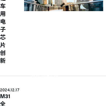
车
用
Investors
电
Explore our Investors page for essential
子
financial insights, growth strategies, and
芯
unique opportunities.
常见问题
片
财务信息
创
月营收
财务报告
新
年度报告
法说会
公司治理
M31 组织架构
董事会
审计委员会
2024.12.17
薪资报酬委员会
提名委员会
M31
永续发展委员会
全
公司治理