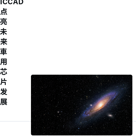
ICCAD
an M31er and join us to work together to
点
create value and pursue excellence in
亮
the spirit of boutique culture!
Explore
未
工作环境
来
员工福利
多元活动
車
人才培育
加入我们
用
永续发展
芯
公司信息
片
发
展