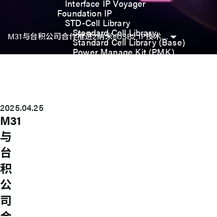
Interface IP Voyager
Foundation IP
STD-Cell Library
Standard Cell Library
M31与台积公司合作推进2納米eUSB2 IP技术创新
Standard Cell Library (Base)
Power Manage Kit (PMK)
Low Power Optimization Kit
(LPKT)
High Performance Kit (HPKT)
Engineering Change Order (ECO)
Analog IP
2025.04.25
Digital-PLL
M31
Analog-PLL
ADC / Temp. Sensor
与
Memories
Memory Compiler
台
I/O
积
General-Purpose I/O
High ESD I/O
公
SDIO & eMMC I/O
Interface IP
司
USB
合
USB4 Gen3x2 PHY