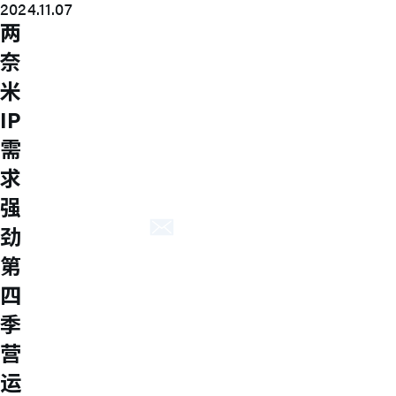
2024.11.07
About M31
两
M31’s vision is to be the most
奈
trustworthy IP company in the
米
semiconductor industry.
IP
Explore
关于円星
需
获奖成就
质量政策
求
联络我们
强
联络我们
劲
第
ENG
繁中
简中
四
季
营
运