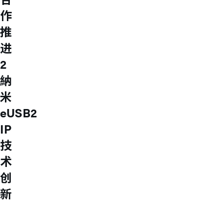
USB 3.2 Gen2/Gen1 PHY
作
USB 2.0/1.1 PHY
eUSB2 PHY
推
USB_BCK
进
PCIe
PCIe 5.0 PHY
2
PCIe 4.0 PHY
納
PCIe 3.1/2.1 PHY
MIPI
米
MIPI C-PHY/D-PHY Combo
MIPI D-PHY RX/TX v1.2/v1.1
eUSB2
MIPI M-PHY v5.0/v4.1/v3.1
IP
SerDes
Serdes 10G/5G
技
DDR
LPDDR4/4X
术
ONFI I/O
创
ONFI PHY
DisplayPort
新
DisplayPort TX
DisplayPort RX
UFS/UNIPRO Controller