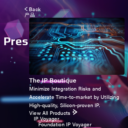
Back
产品
Press Release
The IP Boutique
Minimize Integration Risks and
Accelerate Time-to-market by Utilizing
High-quality, Silicon-proven IP.
View All Products
IP Voyager
Foundation IP Voyager