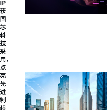
IP
获
国
Press Room
芯
Stay informed about our company's
developments and industry insights.
科
Explore
技
新闻发佈
最新产品
采
活动信息
用，
技术影片
专题文章
点
投资人关系
亮
先
进
制
程