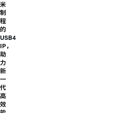
米
制
程
的
USB4
IP，
助
力
新
一
代
高
效
能