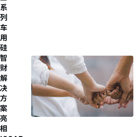
内部稽核
系
重要公司内规
列
股东专栏
股东会
车
股价专区
股利信息
用
重大讯息
硅
主要股东
人才领先
智
财
解
决
方
案
亮
Join Us
相
M31 sincerely welcome you to become