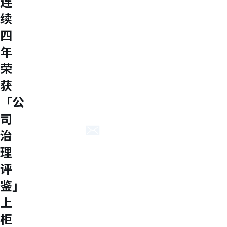
连
About M31
续
M31’s vision is to be the most
四
trustworthy IP company in the
年
semiconductor industry.
荣
Explore
关于円星
获
获奖成就
质量政策
「公
联络我们
司
联络我们
治
理
ENG
繁中
简中
评
鉴」
上
柜