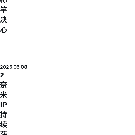
竿
决
心
2025.05.08
2
奈
米
IP
持
续
获