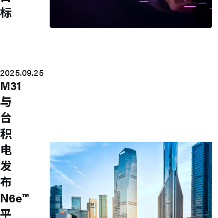
标
Press Room
Stay informed about our company's
developments and industry insights.
2025.09.25
Explore
M31
新闻发佈
最新产品
与
活动信息
台
技术影片
专题文章
积
投资人关系
电
发
布
N6e™
平