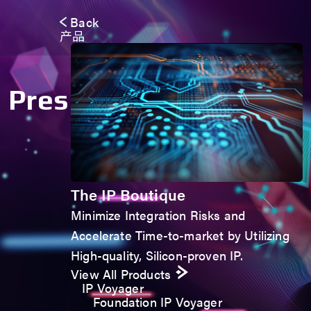
Back
产品
Press Release
The IP Boutique
Minimize Integration Risks and
Accelerate Time-to-market by Utilizing
High-quality, Silicon-proven IP.
View All Products
IP Voyager
Foundation IP Voyager