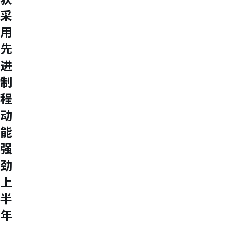
采
用
先
进
制
程
动
能
强
劲
上
半
年