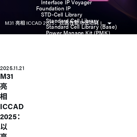
Interface IP Voyager
Foundation IP
STD-Cell Library
Standard Cell Library
M31 亮相 ICCAD 2025：以高性能与低功耗 IP 驱动 AI 芯片新世代
Standard Cell Library (Base)
Power Manage Kit (PMK)
Low Power Optimization Kit
(LPKT)
High Performance Kit (HPKT)
Engineering Change Order (ECO)
Analog IP
2025.11.21
Digital-PLL
M31
Analog-PLL
ADC / Temp. Sensor
亮
Memories
Memory Compiler
相
I/O
ICCAD
General-Purpose I/O
High ESD I/O
2025：
SDIO & eMMC I/O
Interface IP
以
USB
高
USB4 Gen3x2 PHY