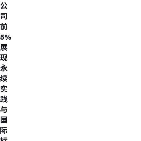
公
司
前
5%
展
现
永
续
实
践
与
国
际
标