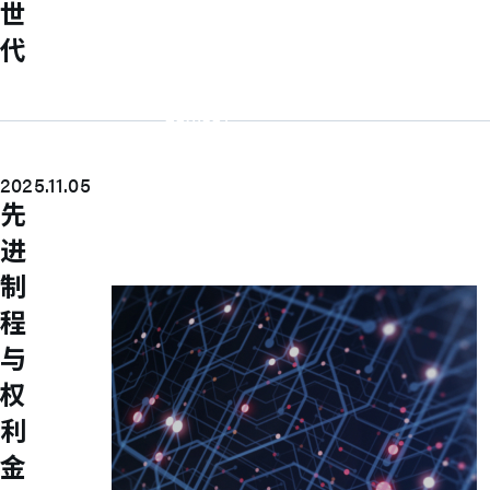
世
UFS Host Controller 4.1
UFS Host Controller 3.0
代
UniPro Controller 2.0 (host /
device)
UniPro Controller 1.8 (host /
device)
UniPro 1.6 host
IP Integration Service
2025.11.05
IP Integration Service
先
USB PHY and Controller
MIPI C/D PHY and Controller
进
PCIe PHY and Controller
解决方案
制
程
与
权
利
金