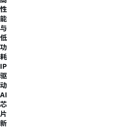
USB 3.2 Gen2/Gen1 PHY
性
USB 2.0/1.1 PHY
eUSB2 PHY
能
USB_BCK
与
PCIe
PCIe 5.0 PHY
低
PCIe 4.0 PHY
功
PCIe 3.1/2.1 PHY
MIPI
耗
MIPI C-PHY/D-PHY Combo
MIPI D-PHY RX/TX v1.2/v1.1
IP
MIPI M-PHY v5.0/v4.1/v3.1
驱
SerDes
Serdes 10G/5G
动
DDR
LPDDR4/4X
AI
ONFI I/O
芯
ONFI PHY
DisplayPort
片
DisplayPort TX
DisplayPort RX
新
UFS/UNIPRO Controller