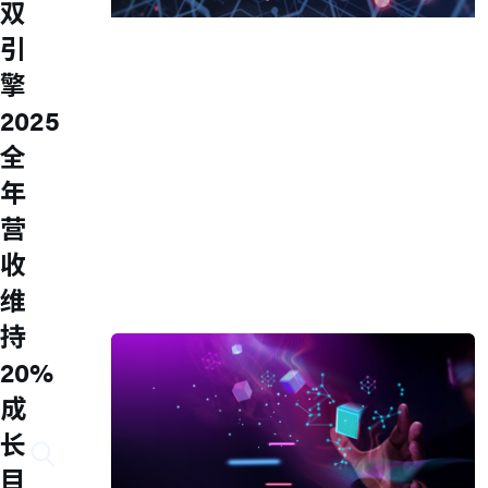
双
Accelerate Innovative
引
Applications
擎
M31’s vision is to be the most
2025
trustworthy IP company in the
全
semiconductor industry.
年
车用电子
人工智能
营
物联网 IoT
高效能运算与数据中心
收
5G行动运算
维
存储应用
媒体中心
持
20%
成
长
目