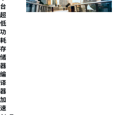
台
超
Investors
低
Explore our Investors page for essential
功
financial insights, growth strategies, and
耗
unique opportunities.
常见问题
存
财务信息
储
月营收
财务报告
器
年度报告
法说会
编
公司治理
译
M31 组织架构
董事会
器
审计委员会
薪资报酬委员会
加
提名委员会
速
永续发展委员会
公司治理