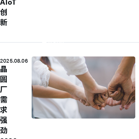
AIoT
内部稽核
重要公司内规
创
股东专栏
新
股东会
股价专区
股利信息
重大讯息
主要股东
人才领先
2025.08.06
晶
圆
厂
需
求
强
Join Us
劲
M31 sincerely welcome you to become