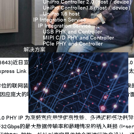
UniPro Controller 2.0 (host / device)
UniPro Controller 1.8 (host / device)
UniPro 1.6 host
IP Integration Service
IP Integration Service
USB PHY and Controller
MIPI C/D PHY and Controller
PCIe PHY and Controller
解决方案
6643)近日宣布12纳米制程的PCI Express (简称PCI
 Express Link (CXL)功能，提供处理器互连、大
方位的联网装置、衍生出更多元的应用领域，但随之而来
因应庞大的联网和资料移转的需求，需要更高速传输介面的
0 PHY IP 为高频宽应用提供高性能、多通道和低功耗架构，
Accelerate Innovative Applicati
于32Gbps的最大数据传输率和最糟情况的插入耗损 (Inser
M31’s vision is to be the most trustworthy