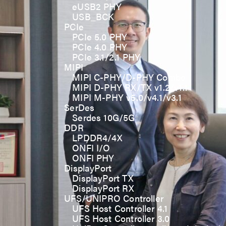
eUSB2 PHY
USB_BCK
PCIe
PCIe 5.0 PHY
PCIe 4.0 PHY
PCIe 3.1/2.1 PHY
MIPI
MIPI C-PHY/D-PHY Combo
MIPI D-PHY RX/TX v1.2/v1.1
MIPI M-PHY v5.0/v4.1/v3.1
SerDes
Serdes 10G/5G
DDR
LPDDR4/4X
ONFI I/O
ONFI PHY
DisplayPort
DisplayPort TX
DisplayPort RX
UFS/UNIPRO Controller
UFS Host Controller 4.1
UFS Host Controller 3.0