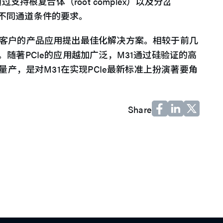
持根复合体（root complex）以及分岔
并满足不同通道条件的要求。
对客户的产品应用提出最佳化解决方案。相较于前几
随著PCIe的应用越加广泛，M31通过硅验证的高
量产，是对M31在实现PCIe最新标准上扮演著要角
Share
ments and industry insights.