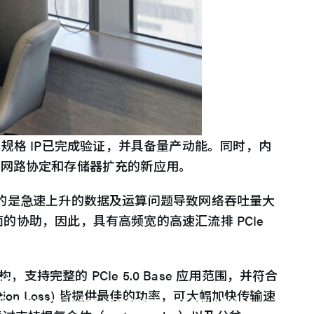
e) 5.0 规格 IP已完成验证，并具备量产动能。同时，内
范围的乙太网路协定和存储器扩充的新应用。
的是急速上升的数据及运算问题导致网络吞吐量大
协助，因此，具有高频宽的高速汇流排 PCIe
支持完整的 PCIe 5.0 Base 应用范围，并符合
ons
tion Loss) 皆提供最佳的功率，可大幅加快传输速
 IP company in the semiconductor industry.