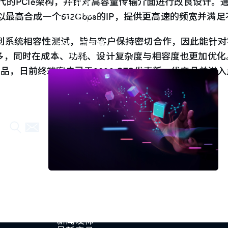
代的PCIe架构，并针对高容量传输介面进行改良设计。通过支
车用电子
人工智能
计，更可以最高合成一个512Gbps的IP，提供更高速的频宽
物联网 IoT
高效能运算与数据中心
量测到系统相容性测试，皆与客户保持密切合作，因此能针
5G行动运算
存储应用
之多，同时在成本、功耗、设计复杂度与相容度也更加优化。
媒体中心
品，日前终端客户已于2022 CES发表新一代产品并进入
Press Room
Stay informed about our company's develop
Explore
新闻发佈