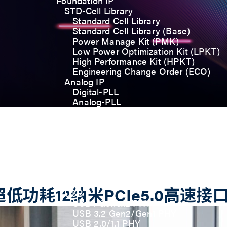
Foundation IP
STD-Cell Library
Standard Cell Library
Standard Cell Library (Base)
Power Manage Kit (PMK)
Low Power Optimization Kit (LPKT)
High Performance Kit (HPKT)
Engineering Change Order (ECO)
Analog IP
Digital-PLL
Analog-PLL
ADC / Temp. Sensor
Memories
Memory Compiler
I/O
General-Purpose I/O
High ESD I/O
SDIO & eMMC I/O
Interface IP
功耗12纳米PCIe5.0高速接口
USB
USB4 Gen3x2 PHY
USB 3.2 Gen2/Gen1 PHY
USB 2.0/1.1 PHY