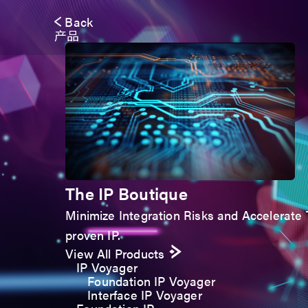
Back
产品
The IP Boutique
Minimize Integration Risks and Accelerate T
proven IP.
View All Products
IP Voyager
Foundation IP Voyager
Interface IP Voyager