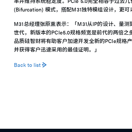
率并维持系统稳定度。PCIe 5.0完全相容于过去几
(Bifurcation) 模式，搭配M31独特模组设
M31总经理张原熏表示：「M31从IP的设计、
世代，新版本的PCIe5.0规格频宽是前代的两倍
品质硅智财将有助客户加速开发全新的PCIe规格产
并获得客户迅速采用的最佳证明。」
Back to list
产
解决
媒体
投资人
人才
永续
公司
简
品
方案
中心
关系
领先
发展
信息
中