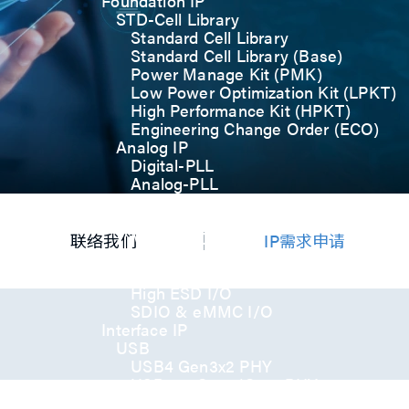
Foundation IP
STD-Cell Library
Standard Cell Library
Standard Cell Library (Base)
Power Manage Kit (PMK)
Low Power Optimization Kit (LPKT)
High Performance Kit (HPKT)
Engineering Change Order (ECO)
Analog IP
Digital-PLL
Analog-PLL
ADC / Temp. Sensor
Memories
Memory Compiler
联络我们
IP需求申请
I/O
General-Purpose I/O
High ESD I/O
SDIO & eMMC I/O
Interface IP
USB
USB4 Gen3x2 PHY
USB 3.2 Gen2/Gen1 PHY
USB 2.0/1.1 PHY