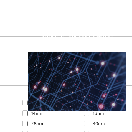
UniPro Controller 2.0 (host / device)
UniPro Controller 1.8 (host / device)
UniPro 1.6 host
IP Integration Service
IP Integration Service
USB PHY and Controller
MIPI C/D PHY and Controller
PCIe PHY and Controller
解决方案
Y
<7nm
7nm
o
14nm
16nm
u
Accelerate Innovative Applicati
r
28nm
40nm
I
M31’s vision is to be the most trustworthy
n