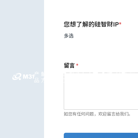
您想了解的硅智财IP
*
多选
留言
*
产
解决
媒体
投资人
人才
永续
公司
简
品
方案
中心
关系
领先
发展
信息
中
如您有任何问题，欢迎留言给我们。