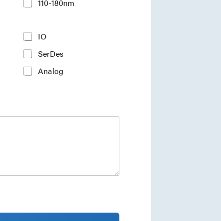
110-180nm
IO
SerDes
Analog
ments and industry insights.