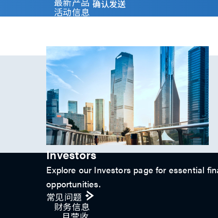
y
最新产品
确认发送
)
活动信息
*
技术影片
专题文章
投资人关系
Investors
Explore our Investors page for essential fin
opportunities.
常见问题
财务信息
月营收