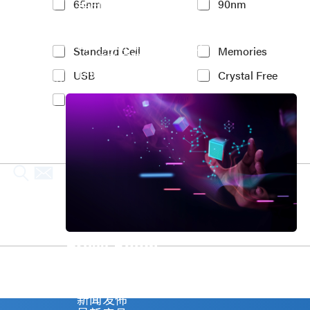
车用电子
65nm
90nm
t
人工智能
e
物联网 IoT
r
高效能运算与数据中心
e
Y
Standard Cell
Memories
5G行动运算
s
o
存储应用
t
USB
Crystal Free
u
媒体中心
e
r
PCIe
MIPI
d
I
P
n
r
t
o
e
c
r
e
e
s
s
s
t
N
e
o
d
d
I
Press Room
e
P
*
(
Stay informed about our company's develop
c
Explore
o
新闻发佈
p