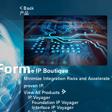
Back
产品
 Form
The IP Boutique
Minimize Integration Risks and Accelerate T
proven IP.
View All Products
IP Voyager
Foundation IP Voyager
Interface IP Voyager