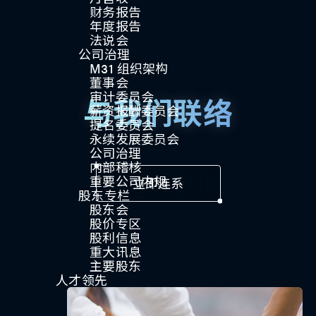
财务报告
年度报告
法说会
公司治理
M31 组织架构
董事会
审计委员会
与我们联络
薪资报酬委员会
提名委员会
永续发展委员会
公司治理
内部稽核
重要公司内规
立即连系
股东专栏
股东会
股价专区
股利信息
重大讯息
主要股东
人才领先