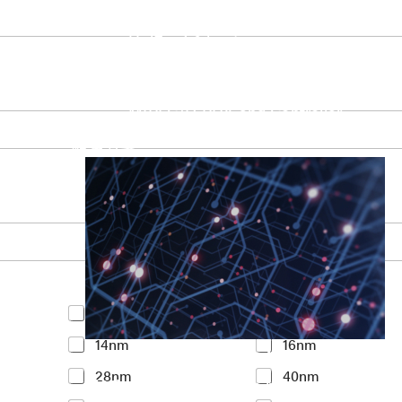
UniPro Controller 2.0 (host / device)
UniPro Controller 1.8 (host / device)
UniPro 1.6 host
IP Integration Service
IP Integration Service
USB PHY and Controller
MIPI C/D PHY and Controller
PCIe PHY and Controller
解决方案
Y
<7nm
7nm
o
14nm
16nm
u
Accelerate Innovative Applicati
r
28nm
40nm
I
M31’s vision is to be the most trustworthy
n