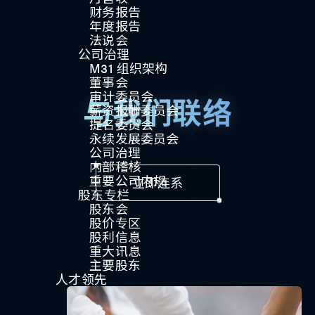
财务报告
年度报告
法说会
公司治理
M31 组织架构
董事会
审计委员会
与我们联络
薪资报酬委员会
提名委员会
永续发展委员会
公司治理
内部稽核
重要公司内规
立即连系
股东专栏
股东会
股价专区
股利信息
重大讯息
主要股东
人才领先