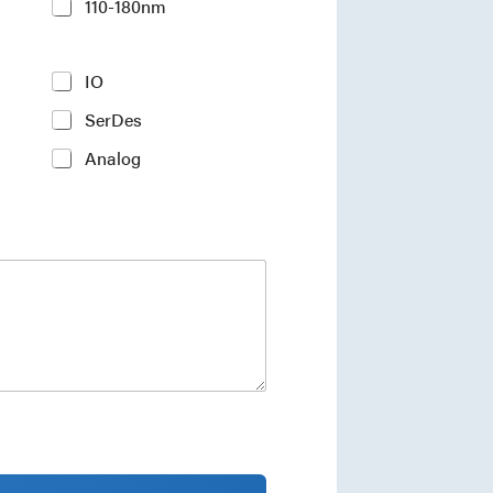
110-180nm
IO
SerDes
Analog
ments and industry insights.