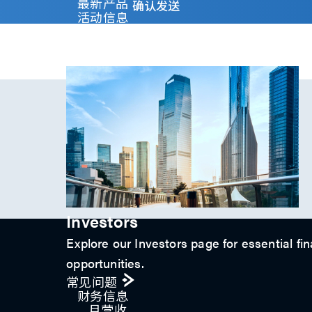
y
最新产品
确认发送
)
活动信息
*
技术影片
专题文章
投资人关系
Investors
Explore our Investors page for essential fin
opportunities.
常见问题
财务信息
月营收