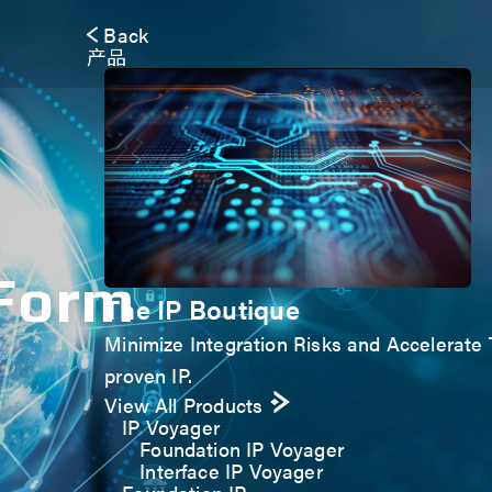
Back
产品
 Form
The IP Boutique
Minimize Integration Risks and Accelerate T
proven IP.
View All Products
IP Voyager
Foundation IP Voyager
Interface IP Voyager