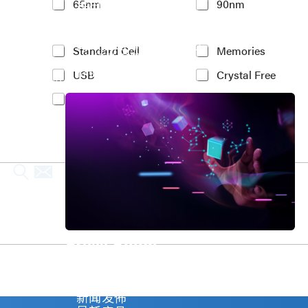
车用电子
65nm
90nm
t
人工智能
e
物联网 IoT
r
高效能运算与数据中心
e
Y
Standard Cell
Memories
5G行动运算
s
o
存储应用
t
USB
Crystal Free
u
媒体中心
e
r
PCIe
MIPI
d
I
P
n
r
t
o
e
c
r
e
e
s
s
s
t
N
e
o
d
d
I
Press Room
e
P
*
(
Stay informed about our company's develop
c
Explore
o
新闻发佈
p