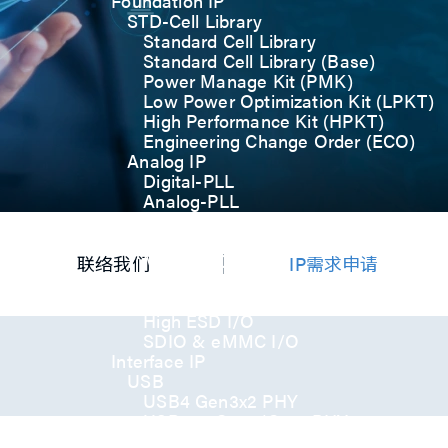
Foundation IP
STD-Cell Library
Standard Cell Library
Standard Cell Library (Base)
Power Manage Kit (PMK)
Low Power Optimization Kit (LPKT)
High Performance Kit (HPKT)
Engineering Change Order (ECO)
Analog IP
Digital-PLL
Analog-PLL
ADC / Temp. Sensor
Memories
Memory Compiler
联络我们
IP需求申请
I/O
General-Purpose I/O
High ESD I/O
SDIO & eMMC I/O
Interface IP
USB
USB4 Gen3x2 PHY
USB 3.2 Gen2/Gen1 PHY
USB 2.0/1.1 PHY