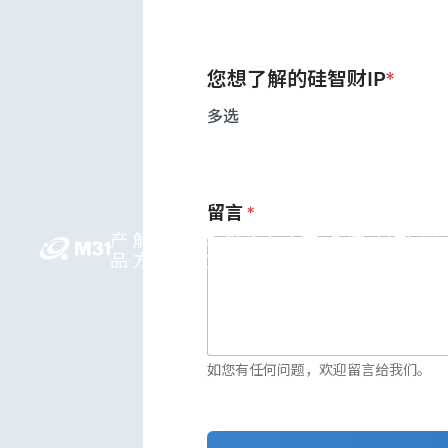
您想了解的硅智财IP
*
多选
留言
*
产
解决
媒体
投资人
人才
永续
公司
简
品
方案
中心
关系
领先
发展
信息
中
如您有任何问题，欢迎留言给我们。