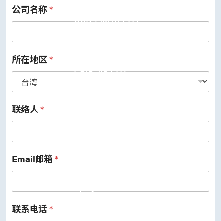
公司名称
*
USB 3.2 Gen2/Gen1 PHY
USB 2.0/1.1 PHY
eUSB2 PHY
USB_BCK
PCIe
PCIe 5.0 PHY
所在地区
*
PCIe 4.0 PHY
PCIe 3.1/2.1 PHY
MIPI
MIPI C-PHY/D-PHY Combo
MIPI D-PHY RX/TX v1.2/v1.1
联络人
*
MIPI M-PHY v5.0/v4.1/v3.1
SerDes
Serdes 10G/5G
DDR
LPDDR4/4X
Email邮箱
*
ONFI I/O
ONFI PHY
DisplayPort
DisplayPort TX
DisplayPort RX
联系电话
*
UFS/UNIPRO Controller