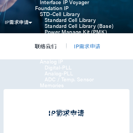
Interface IP Voyager
Foundation IP
STD-Cell Library
Standard Cell Library
IP需求申请
Standard Cell Library (Base)
Power Manage Kit (PMK)
Low Power Optimization Kit
(LPKT)
联络我们
IP需求申请
High Performance Kit (HPKT)
Engineering Change Order (ECO)
Analog IP
Digital-PLL
Analog-PLL
ADC / Temp. Sensor
Memories
Memory Compiler
I/O
General-Purpose I/O
High ESD I/O
IP需求申请
SDIO & eMMC I/O
Interface IP
USB
USB4 Gen3x2 PHY