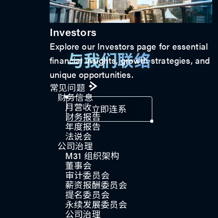
Investors
Explore our Investors page for essential
与我们联络
financial insights, growth strategies, and
unique opportunities.
常见问题
财务信息
月营收
立即连系
财务报告
年度报告
法说会
公司治理
M31 组织架构
董事会
审计委员会
薪资报酬委员会
提名委员会
永续发展委员会
公司治理