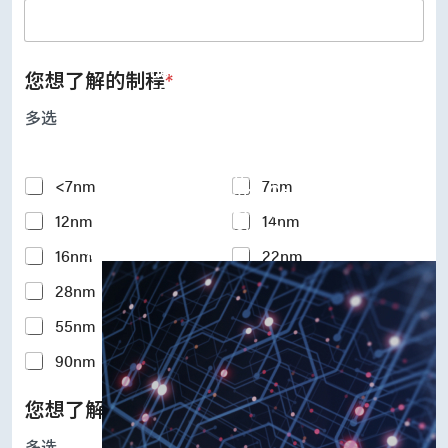
UFS Host Controller 4.1
UFS Host Controller 3.0
UniPro Controller 2.0 (host /
device)
您想了解的制程
*
UniPro Controller 1.8 (host /
device)
多选
UniPro 1.6 host
IP Integration Service
IP Integration Service
Y
<7nm
7nm
USB PHY and Controller
o
MIPI C/D PHY and Controller
12nm
14nm
u
PCIe PHY and Controller
r
解决方案
16nm
22nm
I
n
28nm
40nm
t
e
55nm
65nm
r
e
90nm
110-180nm
s
t
您想了解的硅智财IP
*
e
d
多选