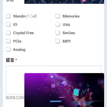
P
r
Accelerate Innovative
o
c
Applications
Y
Standard Cell
Memories
e
o
M31’s vision is to be the most
s
IO
USB
u
s
r
trustworthy IP company in the
N
Crystal Free
SerDes
I
semiconductor industry.
o
n
PCIe
MIPI
d
车用电子
t
e
人工智能
e
Analog
*
物联网 IoT
r
高效能运算与数据中心
e
留言
*
s
5G行动运算
t
存储应用
e
媒体中心
d
I
P
(
c
o
如您有任何问题，欢迎留言给我们。
p
y