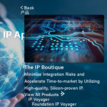
Back
产品
IP Application Form
The IP Boutique
Minimize Integration Risks and
Accelerate Time-to-market by Utilizing
High-quality, Silicon-proven IP.
View All Products
IP Voyager
Foundation IP Voyager