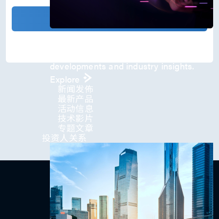
)
*
确认发送
Press Room
Stay informed about our company's
developments and industry insights.
Explore
新闻发佈
最新产品
活动信息
技术影片
专题文章
投资人关系