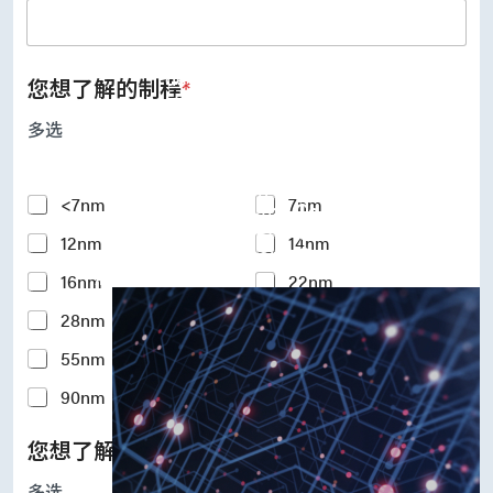
UFS Host Controller 4.1
UFS Host Controller 3.0
UniPro Controller 2.0 (host /
device)
您想了解的制程
*
UniPro Controller 1.8 (host /
device)
多选
UniPro 1.6 host
IP Integration Service
IP Integration Service
Y
<7nm
7nm
USB PHY and Controller
o
MIPI C/D PHY and Controller
12nm
14nm
u
PCIe PHY and Controller
r
解决方案
16nm
22nm
I
n
28nm
40nm
t
e
55nm
65nm
r
e
90nm
110-180nm
s
t
您想了解的硅智财IP
*
e
d
多选