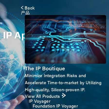
Back
产品
IP Application Form
The IP Boutique
Minimize Integration Risks and
Accelerate Time-to-market by Utilizing
High-quality, Silicon-proven IP.
View All Products
IP Voyager
Foundation IP Voyager