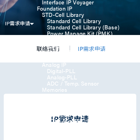
Interface IP Voyager
Foundation IP
STD-Cell Library
Standard Cell Library
IP需求申请
Standard Cell Library (Base)
Power Manage Kit (PMK)
Low Power Optimization Kit
(LPKT)
联络我们
IP需求申请
High Performance Kit (HPKT)
Engineering Change Order (ECO)
Analog IP
Digital-PLL
Analog-PLL
ADC / Temp. Sensor
Memories
Memory Compiler
I/O
General-Purpose I/O
High ESD I/O
IP需求申请
SDIO & eMMC I/O
Interface IP
USB
USB4 Gen3x2 PHY