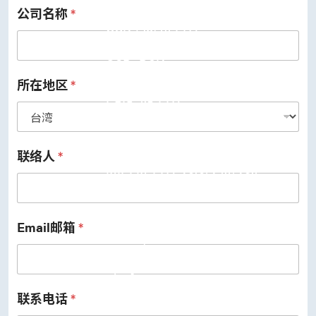
公司名称
*
USB 3.2 Gen2/Gen1 PHY
USB 2.0/1.1 PHY
eUSB2 PHY
USB_BCK
PCIe
PCIe 5.0 PHY
所在地区
*
PCIe 4.0 PHY
PCIe 3.1/2.1 PHY
MIPI
MIPI C-PHY/D-PHY Combo
MIPI D-PHY RX/TX v1.2/v1.1
联络人
*
MIPI M-PHY v5.0/v4.1/v3.1
SerDes
Serdes 10G/5G
DDR
LPDDR4/4X
Email邮箱
*
ONFI I/O
ONFI PHY
DisplayPort
DisplayPort TX
DisplayPort RX
联系电话
*
UFS/UNIPRO Controller