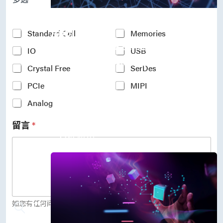
P
r
Accelerate Innovative
o
c
Applications
Y
Standard Cell
Memories
e
o
M31’s vision is to be the most
s
IO
USB
u
s
r
trustworthy IP company in the
N
Crystal Free
SerDes
I
semiconductor industry.
o
n
PCIe
MIPI
d
车用电子
t
e
人工智能
e
Analog
*
物联网 IoT
r
高效能运算与数据中心
e
留言
*
s
5G行动运算
t
存储应用
e
媒体中心
d
I
P
(
c
o
如您有任何问题，欢迎留言给我们。
p
y