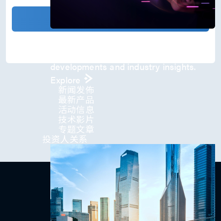
)
*
确认发送
Press Room
Stay informed about our company's
developments and industry insights.
Explore
新闻发佈
最新产品
活动信息
技术影片
专题文章
投资人关系