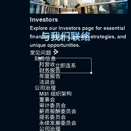
Investors
Explore our Investors page for essential
与我们联络
financial insights, growth strategies, and
unique opportunities.
常见问题
财务信息
月营收
立即连系
财务报告
年度报告
法说会
公司治理
M31 组织架构
董事会
审计委员会
薪资报酬委员会
提名委员会
永续发展委员会
公司治理