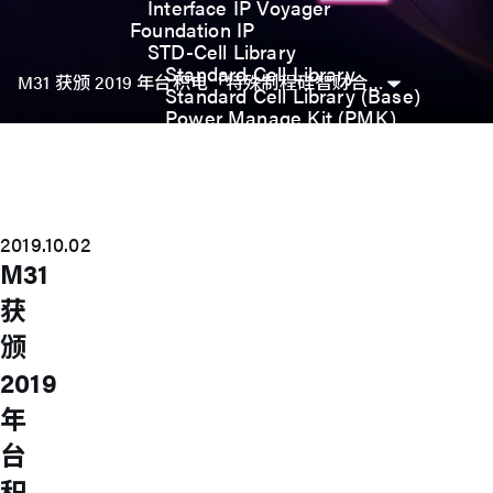
Interface IP Voyager
Foundation IP
STD-Cell Library
Standard Cell Library
M31 获颁 2019 年台积电「特殊制程硅智财合作伙伴」奖
Standard Cell Library (Base)
Power Manage Kit (PMK)
Low Power Optimization Kit
(LPKT)
High Performance Kit (HPKT)
Engineering Change Order (ECO)
Analog IP
2019.10.02
Digital-PLL
M31
Analog-PLL
ADC / Temp. Sensor
获
Memories
Memory Compiler
颁
I/O
2019
General-Purpose I/O
High ESD I/O
年
SDIO & eMMC I/O
Interface IP
台
USB
积
USB4 Gen3x2 PHY