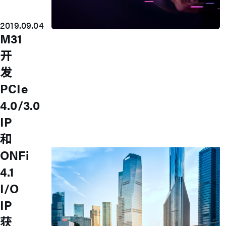
2019.09.04
M31
Press Room
开
Stay informed about our company's
developments and industry insights.
发
Explore
PCIe
新闻发佈
最新产品
4.0/3.0
活动信息
IP
技术影片
专题文章
和
投资人关系
ONFi
4.1
I/O
IP
获