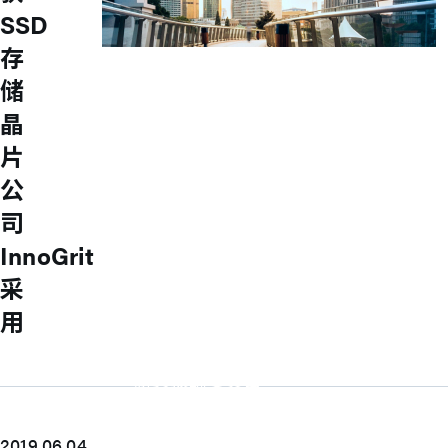
SSD
存
Investors
储
Explore our Investors page for essential
晶
financial insights, growth strategies, and
片
unique opportunities.
常见问题
公
财务信息
司
月营收
财务报告
InnoGrit
年度报告
法说会
采
公司治理
用
M31 组织架构
董事会
审计委员会
薪资报酬委员会
提名委员会
永续发展委员会
公司治理
2019.06.04