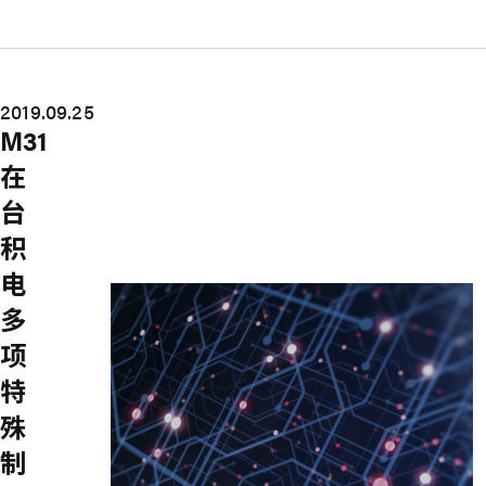
UFS Host Controller 4.1
UFS Host Controller 3.0
UniPro Controller 2.0 (host /
device)
UniPro Controller 1.8 (host /
2019.09.25
device)
M31
UniPro 1.6 host
IP Integration Service
在
IP Integration Service
台
USB PHY and Controller
MIPI C/D PHY and Controller
积
PCIe PHY and Controller
解决方案
电
多
项
特
殊
制