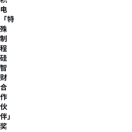
USB 3.2 Gen2/Gen1 PHY
电
USB 2.0/1.1 PHY
eUSB2 PHY
「特
USB_BCK
殊
PCIe
PCIe 5.0 PHY
制
PCIe 4.0 PHY
程
PCIe 3.1/2.1 PHY
MIPI
硅
MIPI C-PHY/D-PHY Combo
MIPI D-PHY RX/TX v1.2/v1.1
智
MIPI M-PHY v5.0/v4.1/v3.1
财
SerDes
Serdes 10G/5G
合
DDR
LPDDR4/4X
作
ONFI I/O
伙
ONFI PHY
DisplayPort
伴」
DisplayPort TX
DisplayPort RX
奖
UFS/UNIPRO Controller