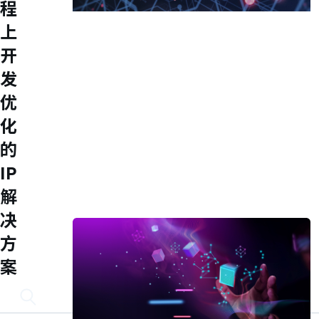
程
Accelerate Innovative
上
Applications
开
M31’s vision is to be the most
发
trustworthy IP company in the
优
semiconductor industry.
化
车用电子
人工智能
的
物联网 IoT
高效能运算与数据中心
IP
5G行动运算
解
存储应用
媒体中心
决
方
案