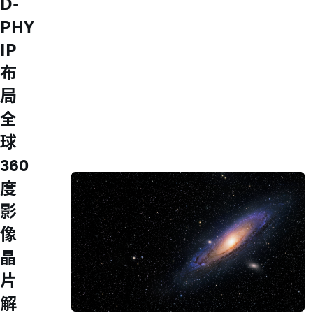
D-
an M31er and join us to work together to
PHY
create value and pursue excellence in
IP
the spirit of boutique culture!
Explore
布
工作环境
局
员工福利
多元活动
全
人才培育
加入我们
球
永续发展
360
公司信息
度
影
像
晶
片
解