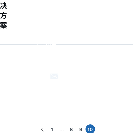
About M31
决
M31’s vision is to be the most
方
trustworthy IP company in the
案
semiconductor industry.
Explore
关于円星
获奖成就
质量政策
联络我们
联络我们
ENG
繁中
简中
1
…
8
9
10