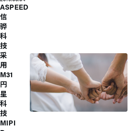
内部稽核
ASPEED
重要公司内规
信
股东专栏
股东会
骅
股价专区
股利信息
科
重大讯息
技
主要股东
人才领先
采
用
M31
円
星
科
技
Join Us
MIPI
M31 sincerely welcome you to become