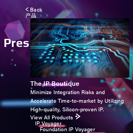
Back
产品
Press Release
The IP Boutique
Minimize Integration Risks and
Accelerate Time-to-market by Utilizing
High-quality, Silicon-proven IP.
View All Products
IP Voyager
Foundation IP Voyager