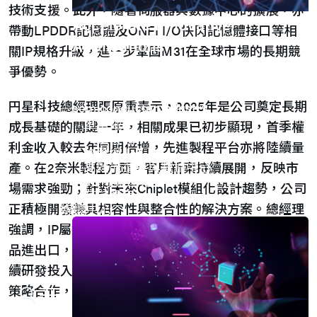
技術支援。此外，隨著伺服器與數據中心的擴展，亦
Accelerate Innovative
帶動LPDDR記憶體及ONFI I/O快閃記憶體接口等相
Applications
關IP規格升級，進一步鞏固M31在全球市場的長期競
M31’s vision is to be the most
爭優勢。
trustworthy IP company in the
円星科技總經理張原熏表示，2025年是公司奠定長期
semiconductor industry.
車用電子
成長基礎的關鍵一年，相關成果已初步顯現，首季權
人工智慧
利金收入較去年同期倍增，先進製程平台亦將陸續量
物聯網 IoT
高效能運算與數據中心
產。在2奈米製程方面，客戶新案持續展開，反映市
5G行動運算
場需求強勁；針對未來Chiplet模組化設計趨勢，公司
存儲應用
正積極開發兼具相容性與整合性的解決方案。總經理
媒體中心
強調，IP屬技術與知識密集型服務，並不涉及實體商
品進出口，因此不在關稅調整課徵範圍內。我們將持
續研發投入驅動未來成長，透過堅實技術實力與穩健
策略合作，穩步推升營運表現。