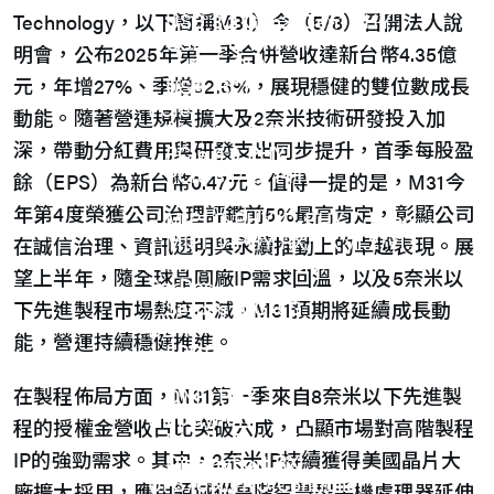
USB 3.2 Gen2/Gen1 PHY
Technology，以下簡稱M31）今（5/8）召開法人說
USB 2.0/1.1 PHY
明會，公布2025年第一季合併營收達新台幣4.35億
eUSB2 PHY
元，年增27%、季增32.6%，展現穩健的雙位數成長
USB_BCK
PCIe
動能。隨著營運規模擴大及2奈米技術研發投入加
PCIe 5.0 PHY
深，帶動分紅費用與研發支出同步提升，首季每股盈
PCIe 4.0 PHY
PCIe 3.1/2.1 PHY
餘（EPS）為新台幣0.47元。值得一提的是，M31今
MIPI
年第4度榮獲公司治理評鑑前5%最高肯定，彰顯公司
MIPI C-PHY/D-PHY Combo
MIPI D-PHY RX/TX v1.2/v1.1
在誠信治理、資訊透明與永續推動上的卓越表現。展
MIPI M-PHY v5.0/v4.1/v3.1
望上半年，隨全球晶圓廠IP需求回溫，以及5奈米以
SerDes
Serdes 10G/5G
下先進製程市場熱度不減，M31預期將延續成長動
DDR
能，營運持續穩健推進。
LPDDR4/4X
ONFI I/O
在製程佈局方面，M31第一季來自8奈米以下先進製
ONFI PHY
DisplayPort
程的授權金營收占比突破六成，凸顯市場對高階製程
DisplayPort TX
IP的強勁需求。其中，2奈米IP持續獲得美國晶片大
DisplayPort RX
UFS/UNIPRO Controller
廠擴大採用，應用領域從高階智慧型手機處理器延伸