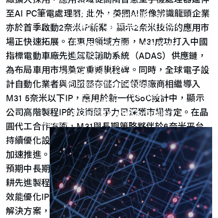
UFS Host Controller 4.1
至AI PC筆電處理器; 此外，美國AI影像辨識龍頭企業
UFS Host Controller 3.0
UniPro Controller 2.0 (host /
亦於首季啟動2奈米IP新案，顯示2奈米技術的應用市
device)
場正快速拓展。在車用領域方面，M31成功打入中國
UniPro Controller 1.8 (host /
device)
指標電動車廠先進駕駛輔助系統（ADAS）供應鏈，
UniPro 1.6 host
為布局車用市場奠定重要里程碑。同時，全球電子設
IP Integration Service
IP Integration Service
計自動化業者與伺服器存儲介面領導廠商相繼導入
USB PHY and Controller
M31 5奈米以下IP，應用於新一代SoC設計中，顯示
MIPI C/D PHY and Controller
公司高階製程IP的技術競爭力已深獲市場肯定。在晶
PCIe PHY and Controller
解決方案
圓代工合作方面，M31與長期策略夥伴於6奈米平台
持續優化設計，海外晶圓廠的5奈米平台專案亦同步
加速推進。藉由與先進製程晶圓廠的密切合作，公司
預期中長期量產權利金收入將穩健成長。M31長期深
耕先進製程IP，提供涵蓋極低功耗記憶體IP、AI NPU
效能優化IP及CSI、DSI、UFS等高速傳輸介面的完整
解決方案，從PHY、控制器至系統整合，提供一站式