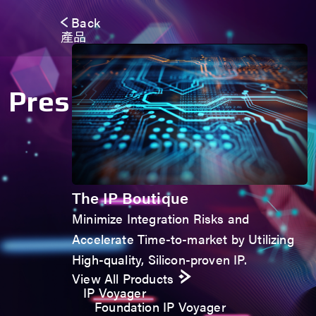
Back
產品
Press Release
The IP Boutique
Minimize Integration Risks and
Accelerate Time-to-market by Utilizing
High-quality, Silicon-proven IP.
View All Products
IP Voyager
Foundation IP Voyager