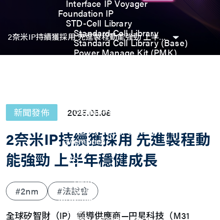
Interface IP Voyager
Foundation IP
STD-Cell Library
Standard Cell Library
2奈米IP持續獲採用 先進製程動能強勁 上半年穩健成長
Standard Cell Library (Base)
Power Manage Kit (PMK)
Low Power Optimization Kit
(LPKT)
High Performance Kit (HPKT)
Engineering Change Order (ECO)
Analog IP
Digital-PLL
新聞發佈
2025.05.08
Analog-PLL
ADC / Temp. Sensor
2奈米IP持續獲採用 先進製程動
Memories
Memory Compiler
能強勁 上半年穩健成長
I/O
General-Purpose I/O
High ESD I/O
SDIO & eMMC I/O
#2nm
#法說會
Interface IP
USB
全球矽智財（IP）領導供應商—円星科技（M31
USB4 Gen3x2 PHY