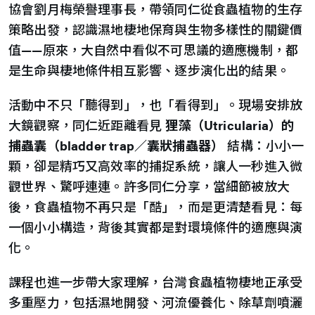
協會劉月梅榮譽理事長，帶領同仁從食蟲植物的生存
策略出發，認識濕地棲地保育與生物多樣性的關鍵價
值——原來，大自然中看似不可思議的適應機制，都
是生命與棲地條件相互影響、逐步演化出的結果。
活動中不只「聽得到」，也「看得到」。現場安排放
大鏡觀察，同仁近距離看見
狸藻（Utricularia
）的
捕蟲囊（bladder trap
／囊狀捕蟲器）
結構：小小一
顆，卻是精巧又高效率的捕捉系統，讓人一秒進入微
觀世界、驚呼連連。許多同仁分享，當細節被放大
後，食蟲植物不再只是「酷」，而是更清楚看見：每
一個小小構造，背後其實都是對環境條件的適應與演
化。
課程也進一步帶大家理解，台灣食蟲植物棲地正承受
多重壓力，包括濕地開發、河流優養化、除草劑噴灑