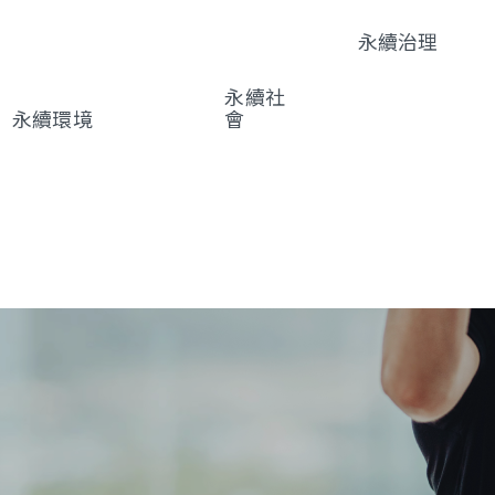
永續治理
永續治理
財務績效
永續社
利害關係人
永續環境
會
風險管理
環境共生
社會共
資通安全管理
氣候變遷因應管
好
智慧財產管理
理
友善職
供應鏈管理
場
創新研發
品質與客戶服
務