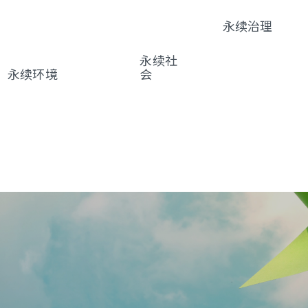
永续治理
永续治理
财务绩效
永续社
利害关系人
永续环境
会
风险管理
环境共生
社会共
资通安全管理
气候变迁因应管
好
智慧财产管理
理
友善职
供货商管理
场
创新研发
质量与客户服
务