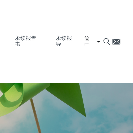
永续报告
永续报
简
书
导
中