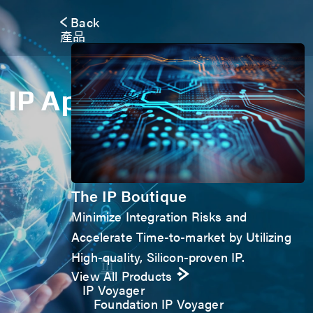
Back
產品
IP Application Form
The IP Boutique
Minimize Integration Risks and
Accelerate Time-to-market by Utilizing
High-quality, Silicon-proven IP.
View All Products
IP Voyager
Foundation IP Voyager