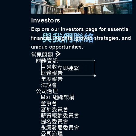
Investors
Explore our Investors page for essential
與我們聯絡
financial insights, growth strategies, and
unique opportunities.
常見問題
財務資訊
月營收
立即連繫
財務報告
年度報告
法說會
公司治理​
M31 組織架構
董事會
審計委員會
薪資報酬委員會
提名委員會
永續發展委員會
公司治理