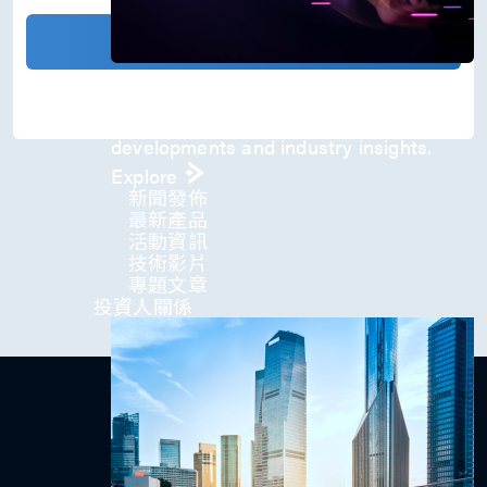
)
*
確認發送
Press Room
Stay informed about our company's
developments and industry insights.
Explore
新聞發佈
最新產品
活動資訊
技術影片​
專題文章
投資人關係