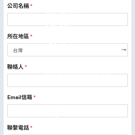
公司名稱
*
USB 3.2 Gen2/Gen1 PHY
USB 2.0/1.1 PHY
eUSB2 PHY
USB_BCK
PCIe
PCIe 5.0 PHY
所在地區
*
PCIe 4.0 PHY
PCIe 3.1/2.1 PHY
MIPI
MIPI C-PHY/D-PHY Combo
MIPI D-PHY RX/TX v1.2/v1.1
聯絡人
*
MIPI M-PHY v5.0/v4.1/v3.1
SerDes
Serdes 10G/5G
DDR
LPDDR4/4X
Email信箱
*
ONFI I/O
ONFI PHY
DisplayPort
DisplayPort TX
DisplayPort RX
聯繫電話
*
UFS/UNIPRO Controller