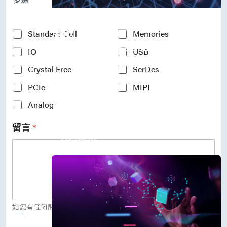
P
r
Accelerate Innovative
o
c
Applications
Y
Standard Cell
Memories
e
o
M31’s vision is to be the most
s
IO
USB
u
s
r
trustworthy IP company in the
N
Crystal Free
SerDes
I
semiconductor industry.
o
n
PCIe
MIPI
d
車用電子
t
e
人工智慧
e
Analog
*
物聯網 IoT
r
高效能運算與數據中心
e
留言
*
s
5G行動運算
t
存儲應用
e
媒體中心
d
I
P
(
c
o
如您有任何問題，歡迎留言給我們。
p
y