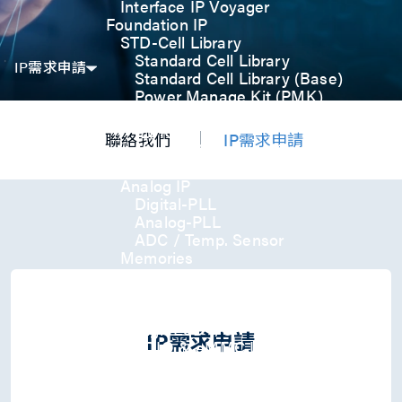
Interface IP Voyager
Foundation IP
STD-Cell Library
Standard Cell Library
IP需求申請
Standard Cell Library (Base)
Power Manage Kit (PMK)
Low Power Optimization Kit
(LPKT)
聯絡我們
IP需求申請
High Performance Kit (HPKT)
Engineering Change Order (ECO)
Analog IP
Digital-PLL
Analog-PLL
ADC / Temp. Sensor
Memories
Memory Compiler
I/O
General-Purpose I/O
High ESD I/O
IP需求申請
SDIO & eMMC I/O
Interface IP
USB
USB4 Gen3x2 PHY