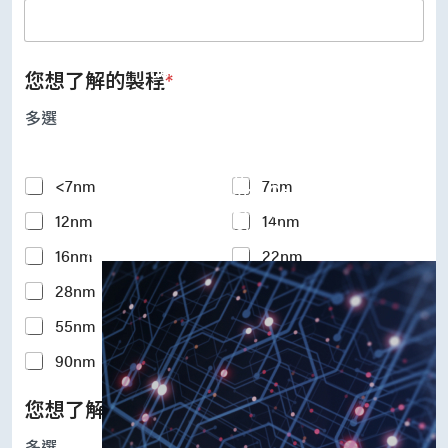
UFS Host Controller 4.1
UFS Host Controller 3.0
UniPro Controller 2.0 (host /
device)
您想了解的製程
*
UniPro Controller 1.8 (host /
device)
多選
UniPro 1.6 host
IP Integration Service
IP Integration Service
Y
<7nm
7nm
USB PHY and Controller
o
MIPI C/D PHY and Controller
12nm
14nm
u
PCIe PHY and Controller
r
解決方案
16nm
22nm
I
n
28nm
40nm
t
e
55nm
65nm
r
e
90nm
110-180nm
s
t
您想了解的矽智財IP
*
e
d
多選