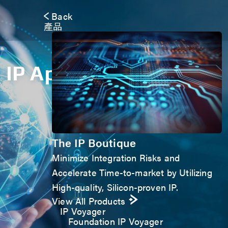
Back
產品
IP Application Form
The IP Boutique
Minimize Integration Risks and
Accelerate Time-to-market by Utilizing
High-quality, Silicon-proven IP.
View All Products
IP Voyager
Foundation IP Voyager