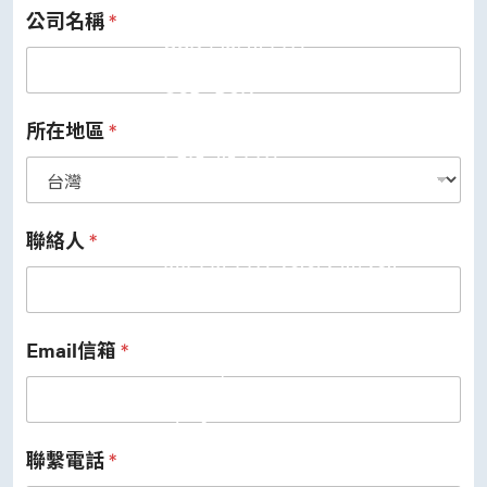
公司名稱
*
USB 3.2 Gen2/Gen1 PHY
USB 2.0/1.1 PHY
eUSB2 PHY
USB_BCK
PCIe
PCIe 5.0 PHY
所在地區
*
PCIe 4.0 PHY
PCIe 3.1/2.1 PHY
MIPI
MIPI C-PHY/D-PHY Combo
MIPI D-PHY RX/TX v1.2/v1.1
聯絡人
*
MIPI M-PHY v5.0/v4.1/v3.1
SerDes
Serdes 10G/5G
DDR
LPDDR4/4X
Email信箱
*
ONFI I/O
ONFI PHY
DisplayPort
DisplayPort TX
DisplayPort RX
聯繫電話
*
UFS/UNIPRO Controller