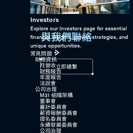
Investors
Explore our Investors page for essential
與我們聯絡
financial insights, growth strategies, and
unique opportunities.
常見問題
財務資訊
月營收
立即連繫
財務報告
年度報告
法說會
公司治理​
M31 組織架構
董事會
審計委員會
薪資報酬委員會
提名委員會
永續發展委員會
公司治理