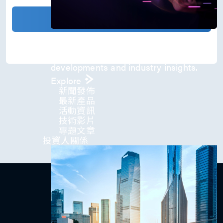
)
*
確認發送
Press Room
Stay informed about our company's
developments and industry insights.
Explore
新聞發佈
最新產品
活動資訊
技術影片​
專題文章
投資人關係