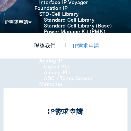
Interface IP Voyager
Foundation IP
STD-Cell Library
Standard Cell Library
IP需求申請
Standard Cell Library (Base)
Power Manage Kit (PMK)
Low Power Optimization Kit
(LPKT)
聯絡我們
IP需求申請
High Performance Kit (HPKT)
Engineering Change Order (ECO)
Analog IP
Digital-PLL
Analog-PLL
ADC / Temp. Sensor
Memories
Memory Compiler
I/O
General-Purpose I/O
High ESD I/O
IP需求申請
SDIO & eMMC I/O
Interface IP
USB
USB4 Gen3x2 PHY