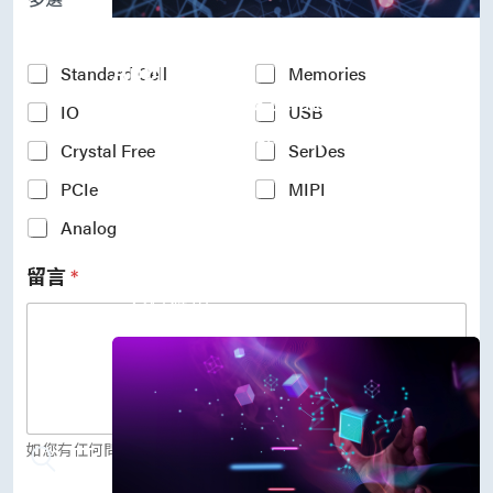
P
r
Accelerate Innovative
o
c
Applications
Y
Standard Cell
Memories
e
o
M31’s vision is to be the most
s
IO
USB
u
s
r
trustworthy IP company in the
N
Crystal Free
SerDes
I
semiconductor industry.
o
n
PCIe
MIPI
d
車用電子
t
e
人工智慧
e
Analog
*
物聯網 IoT
r
高效能運算與數據中心
e
留言
*
s
5G行動運算
t
存儲應用
e
媒體中心
d
I
P
(
c
o
如您有任何問題，歡迎留言給我們。
p
y