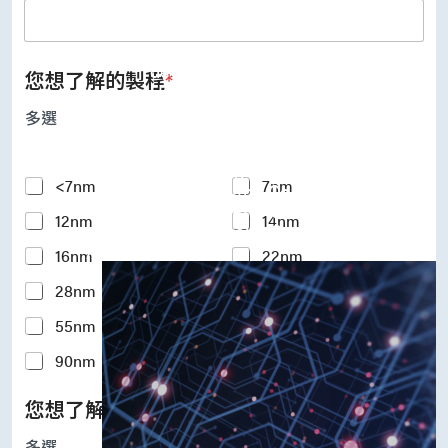
UFS Host Controller 4.1
UFS Host Controller 3.0
UniPro Controller 2.0 (host /
device)
您想了解的製程
*
UniPro Controller 1.8 (host /
device)
多選
UniPro 1.6 host
IP Integration Service
IP Integration Service
Y
<7nm
7nm
USB PHY and Controller
o
MIPI C/D PHY and Controller
12nm
14nm
u
PCIe PHY and Controller
r
解決方案
16nm
22nm
I
n
28nm
40nm
t
e
55nm
65nm
r
e
90nm
110-180nm
s
t
您想了解的矽智財IP
*
e
d
多選