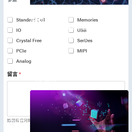
P
r
Accelerate Innovative
o
c
Applications
Y
Standard Cell
Memories
e
o
M31’s vision is to be the most
s
IO
USB
u
s
r
trustworthy IP company in the
N
Crystal Free
SerDes
I
semiconductor industry.
o
n
PCIe
MIPI
d
車用電子
t
e
人工智慧
e
Analog
*
物聯網 IoT
r
高效能運算與數據中心
e
留言
*
s
5G行動運算
t
存儲應用
e
媒體中心
d
I
P
(
c
o
如您有任何問題，歡迎留言給我們。
p
y