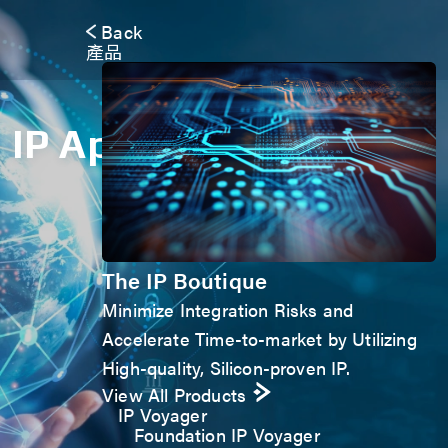
Back
產品
IP Application Form
The IP Boutique
Minimize Integration Risks and
Accelerate Time-to-market by Utilizing
High-quality, Silicon-proven IP.
View All Products
IP Voyager
Foundation IP Voyager