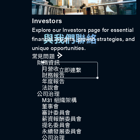
Investors
Explore our Investors page for essential
與我們聯絡
financial insights, growth strategies, and
unique opportunities.
常見問題
財務資訊
月營收
立即連繫
財務報告
年度報告
法說會
公司治理​
M31 組織架構
董事會
審計委員會
薪資報酬委員會
提名委員會
永續發展委員會
公司治理