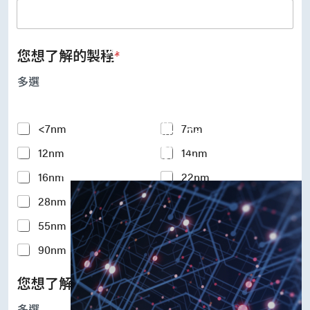
UFS Host Controller 4.1
UFS Host Controller 3.0
UniPro Controller 2.0 (host /
device)
您想了解的製程
*
UniPro Controller 1.8 (host /
device)
多選
UniPro 1.6 host
IP Integration Service
IP Integration Service
Y
<7nm
7nm
USB PHY and Controller
o
MIPI C/D PHY and Controller
12nm
14nm
u
PCIe PHY and Controller
r
解決方案
16nm
22nm
I
n
28nm
40nm
t
e
55nm
65nm
r
e
90nm
110-180nm
s
t
您想了解的矽智財IP
*
e
d
多選