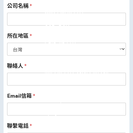
公司名稱
*
USB 3.2 Gen2/Gen1 PHY
USB 2.0/1.1 PHY
eUSB2 PHY
USB_BCK
PCIe
PCIe 5.0 PHY
所在地區
*
PCIe 4.0 PHY
PCIe 3.1/2.1 PHY
MIPI
MIPI C-PHY/D-PHY Combo
MIPI D-PHY RX/TX v1.2/v1.1
聯絡人
*
MIPI M-PHY v5.0/v4.1/v3.1
SerDes
Serdes 10G/5G
DDR
LPDDR4/4X
Email信箱
*
ONFI I/O
ONFI PHY
DisplayPort
DisplayPort TX
DisplayPort RX
聯繫電話
*
UFS/UNIPRO Controller