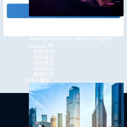
)
*
確認發送
Press Room
Stay informed about our company's
developments and industry insights.
Explore
新聞發佈
最新產品
活動資訊
技術影片​
專題文章
投資人關係