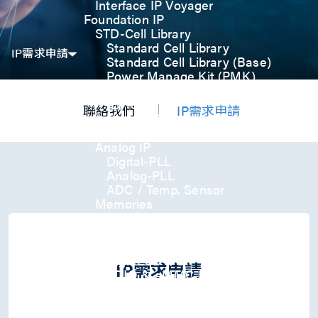
Interface IP Voyager
Foundation IP
STD-Cell Library
Standard Cell Library
IP需求申請
Standard Cell Library (Base)
Power Manage Kit (PMK)
Low Power Optimization Kit
(LPKT)
聯絡我們
IP需求申請
High Performance Kit (HPKT)
Engineering Change Order (ECO)
Analog IP
Digital-PLL
Analog-PLL
ADC / Temp. Sensor
Memories
Memory Compiler
I/O
General-Purpose I/O
High ESD I/O
IP需求申請
SDIO & eMMC I/O
Interface IP
USB
USB4 Gen3x2 PHY