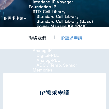
Interface IP Voyager
Foundation IP
STD-Cell Library
Standard Cell Library
IP需求申請
Standard Cell Library (Base)
Power Manage Kit (PMK)
Low Power Optimization Kit
(LPKT)
聯絡我們
IP需求申請
High Performance Kit (HPKT)
Engineering Change Order (ECO)
Analog IP
Digital-PLL
Analog-PLL
ADC / Temp. Sensor
Memories
Memory Compiler
I/O
General-Purpose I/O
High ESD I/O
IP需求申請
SDIO & eMMC I/O
Interface IP
USB
USB4 Gen3x2 PHY