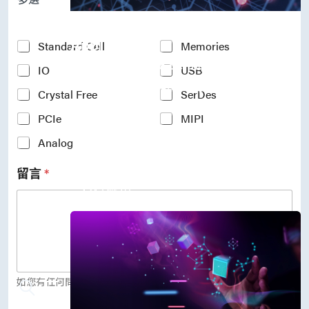
P
r
Accelerate Innovative
o
c
Applications
Y
Standard Cell
Memories
e
o
M31’s vision is to be the most
s
IO
USB
u
s
r
trustworthy IP company in the
N
Crystal Free
SerDes
I
semiconductor industry.
o
n
PCIe
MIPI
d
車用電子
t
e
人工智慧
e
Analog
*
物聯網 IoT
r
高效能運算與數據中心
e
留言
*
s
5G行動運算
t
存儲應用
e
媒體中心
d
I
P
(
c
o
如您有任何問題，歡迎留言給我們。
p
y