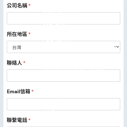
公司名稱
*
USB 3.2 Gen2/Gen1 PHY
USB 2.0/1.1 PHY
eUSB2 PHY
USB_BCK
PCIe
PCIe 5.0 PHY
所在地區
*
PCIe 4.0 PHY
PCIe 3.1/2.1 PHY
MIPI
MIPI C-PHY/D-PHY Combo
MIPI D-PHY RX/TX v1.2/v1.1
聯絡人
*
MIPI M-PHY v5.0/v4.1/v3.1
SerDes
Serdes 10G/5G
DDR
LPDDR4/4X
Email信箱
*
ONFI I/O
ONFI PHY
DisplayPort
DisplayPort TX
DisplayPort RX
聯繫電話
*
UFS/UNIPRO Controller