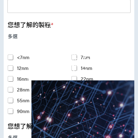
UFS Host Controller 4.1
UFS Host Controller 3.0
UniPro Controller 2.0 (host /
device)
您想了解的製程
*
UniPro Controller 1.8 (host /
device)
多選
UniPro 1.6 host
IP Integration Service
IP Integration Service
Y
<7nm
7nm
USB PHY and Controller
o
MIPI C/D PHY and Controller
12nm
14nm
u
PCIe PHY and Controller
r
解決方案
16nm
22nm
I
n
28nm
40nm
t
e
55nm
65nm
r
e
90nm
110-180nm
s
t
您想了解的矽智財IP
*
e
d
多選