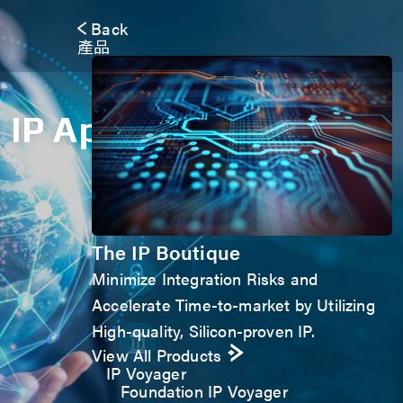
Back
產品
IP Application Form
The IP Boutique
Minimize Integration Risks and
Accelerate Time-to-market by Utilizing
High-quality, Silicon-proven IP.
View All Products
IP Voyager
Foundation IP Voyager