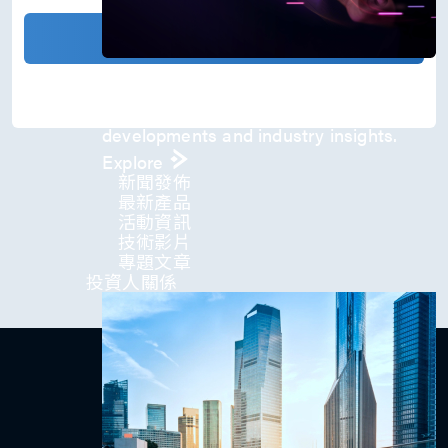
)
*
確認發送
Press Room
Stay informed about our company's
developments and industry insights.
Explore
新聞發佈
最新產品
活動資訊
技術影片​
專題文章
投資人關係