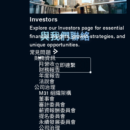
Investors
Explore our Investors page for essential
與我們聯絡
financial insights, growth strategies, and
unique opportunities.
常見問題
財務資訊
月營收
立即連繫
財務報告
年度報告
法說會
公司治理​
M31 組織架構
董事會
審計委員會
薪資報酬委員會
提名委員會
永續發展委員會
公司治理