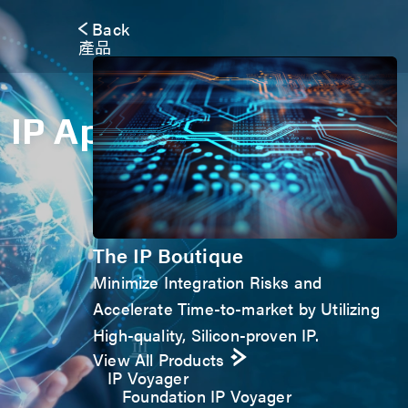
Back
產品
IP Application Form
The IP Boutique
Minimize Integration Risks and
Accelerate Time-to-market by Utilizing
High-quality, Silicon-proven IP.
View All Products
IP Voyager
Foundation IP Voyager