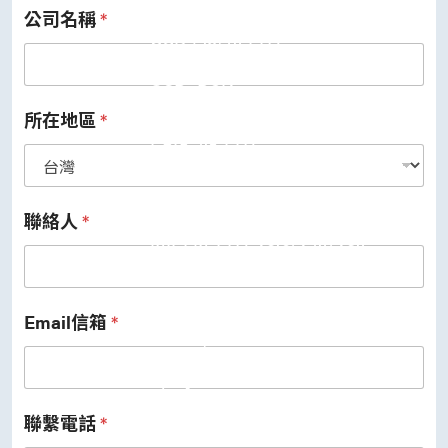
公司名稱
*
USB 3.2 Gen2/Gen1 PHY
USB 2.0/1.1 PHY
eUSB2 PHY
USB_BCK
PCIe
PCIe 5.0 PHY
所在地區
*
PCIe 4.0 PHY
PCIe 3.1/2.1 PHY
MIPI
MIPI C-PHY/D-PHY Combo
MIPI D-PHY RX/TX v1.2/v1.1
聯絡人
*
MIPI M-PHY v5.0/v4.1/v3.1
SerDes
Serdes 10G/5G
DDR
LPDDR4/4X
Email信箱
*
ONFI I/O
ONFI PHY
DisplayPort
DisplayPort TX
DisplayPort RX
聯繫電話
*
UFS/UNIPRO Controller