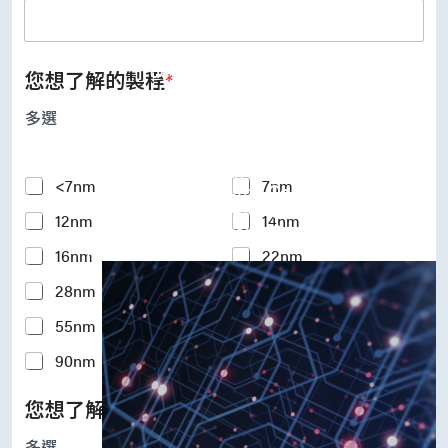
UFS Host Controller 4.1
UFS Host Controller 3.0
UniPro Controller 2.0 (host /
device)
您想了解的製程
*
UniPro Controller 1.8 (host /
device)
多選
UniPro 1.6 host
IP Integration Service
IP Integration Service
Y
<7nm
7nm
USB PHY and Controller
o
MIPI C/D PHY and Controller
12nm
14nm
u
PCIe PHY and Controller
r
解決方案
16nm
22nm
I
n
28nm
40nm
t
e
55nm
65nm
r
e
90nm
110-180nm
s
t
您想了解的矽智財IP
*
e
d
多選