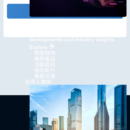
)
*
確認發送
Press Room
Stay informed about our company's
developments and industry insights.
Explore
新聞發佈
最新產品
活動資訊
技術影片​
專題文章
投資人關係