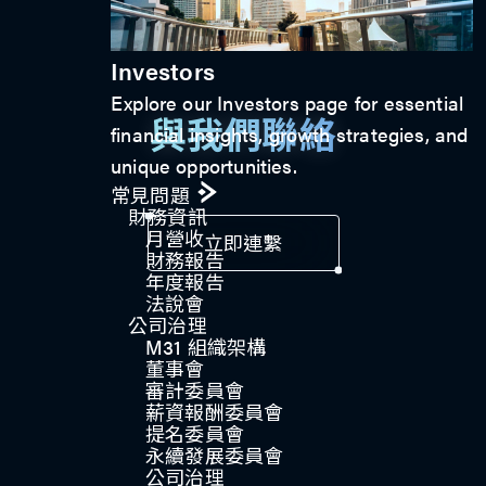
Investors
Explore our Investors page for essential
與我們聯絡
financial insights, growth strategies, and
unique opportunities.
常見問題
財務資訊
月營收
立即連繫
財務報告
年度報告
法說會
公司治理​
M31 組織架構
董事會
審計委員會
薪資報酬委員會
提名委員會
永續發展委員會
公司治理