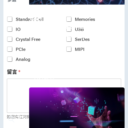
P
r
Accelerate Innovative
o
c
Applications
Y
Standard Cell
Memories
e
o
M31’s vision is to be the most
s
IO
USB
u
s
r
trustworthy IP company in the
N
Crystal Free
SerDes
I
semiconductor industry.
o
n
PCIe
MIPI
d
車用電子
t
e
人工智慧
e
Analog
*
物聯網 IoT
r
高效能運算與數據中心
e
留言
*
s
5G行動運算
t
存儲應用
e
媒體中心
d
I
P
(
c
o
如您有任何問題，歡迎留言給我們。
p
y