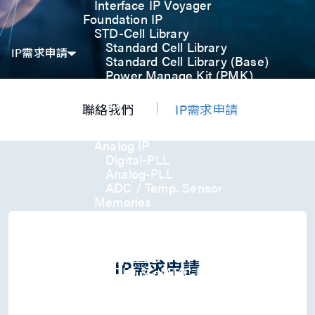
Interface IP Voyager
Foundation IP
STD-Cell Library
Standard Cell Library
IP需求申請
Standard Cell Library (Base)
Power Manage Kit (PMK)
Low Power Optimization Kit
(LPKT)
聯絡我們
IP需求申請
High Performance Kit (HPKT)
Engineering Change Order (ECO)
Analog IP
Digital-PLL
Analog-PLL
ADC / Temp. Sensor
Memories
Memory Compiler
I/O
General-Purpose I/O
High ESD I/O
IP需求申請
SDIO & eMMC I/O
Interface IP
USB
USB4 Gen3x2 PHY