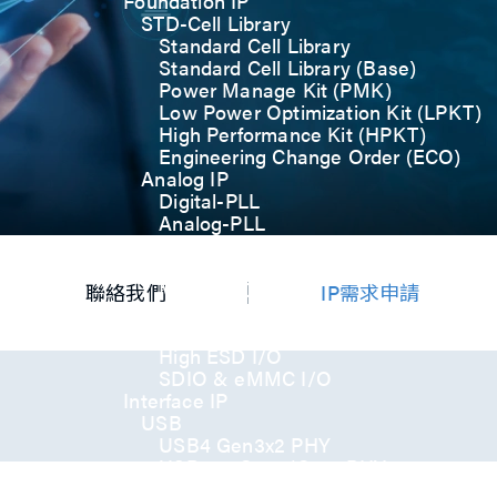
Foundation IP
STD-Cell Library
Standard Cell Library
Standard Cell Library (Base)
Power Manage Kit (PMK)
Low Power Optimization Kit (LPKT)
High Performance Kit (HPKT)
Engineering Change Order (ECO)
Analog IP
Digital-PLL
Analog-PLL
ADC / Temp. Sensor
Memories
Memory Compiler
聯絡我們
IP需求申請
I/O
General-Purpose I/O
High ESD I/O
SDIO & eMMC I/O
Interface IP
USB
USB4 Gen3x2 PHY
USB 3.2 Gen2/Gen1 PHY
USB 2.0/1.1 PHY