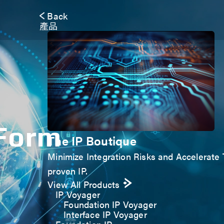
Back
產品
 Form
The IP Boutique
Minimize Integration Risks and Accelerate T
proven IP.
View All Products
IP Voyager
Foundation IP Voyager
Interface IP Voyager