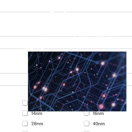
UniPro Controller 2.0 (host / device)
UniPro Controller 1.8 (host / device)
UniPro 1.6 host
IP Integration Service
IP Integration Service
USB PHY and Controller
MIPI C/D PHY and Controller
PCIe PHY and Controller
解決方案
Y
<7nm
7nm
o
14nm
16nm
u
Accelerate Innovative Applicati
r
28nm
40nm
I
M31’s vision is to be the most trustworthy
n