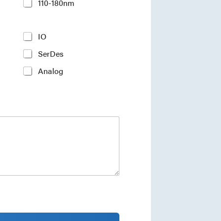
110-180nm
IO
SerDes
Analog
ments and industry insights.