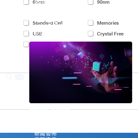
車用電子
65nm
90nm
t
人工智慧
e
物聯網 IoT
r
高效能運算與數據中心
e
Y
Standard Cell
Memories
5G行動運算
s
o
存儲應用
t
USB
Crystal Free
u
媒體中心
e
r
PCIe
MIPI
d
I
P
n
r
t
o
e
c
r
e
e
s
s
s
t
N
e
o
d
d
I
Press Room
e
P
*
(
Stay informed about our company's develop
c
Explore
o
新聞發佈
p