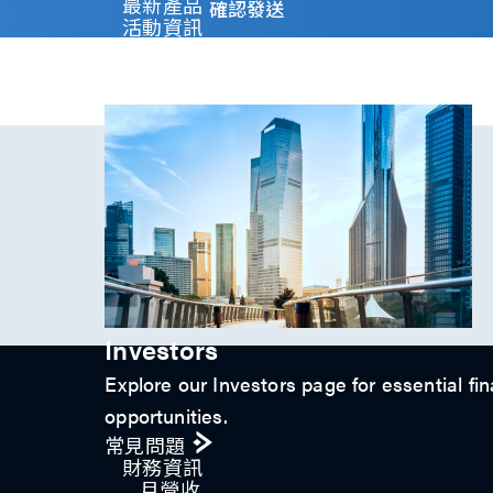
y
最新產品
確認發送
)
活動資訊
*
技術影片​
專題文章
投資人關係
Investors
Explore our Investors page for essential fin
opportunities.
常見問題
財務資訊
月營收