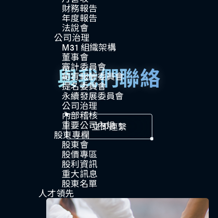
財務報告
年度報告
法說會
公司治理​
M31 組織架構
董事會
審計委員會
與我們聯絡
薪資報酬委員會
提名委員會
永續發展委員會
公司治理
內部稽核
重要公司內規​​
立即連繫
股東專欄
股東會
股價專區
股利資訊
重大訊息
股東名單
人才領先