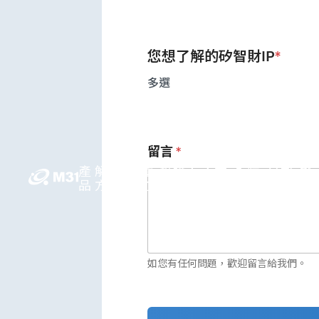
您想了解的矽智財IP
*
多選
留言
*
產
解決
媒體
投資人
人才
永續
公司
繁
品
方案
中心
關係
領先
發展
資訊
中
如您有任何問題，歡迎留言給我們。