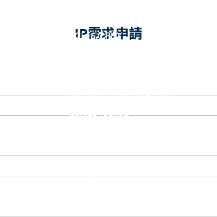
eUSB2 PHY
USB_BCK
PCIe
IP需求申請
PCIe 5.0 PHY
PCIe 4.0 PHY
PCIe 3.1/2.1 PHY
MIPI
MIPI C-PHY/D-PHY Combo
MIPI D-PHY RX/TX v1.2/v1.1
MIPI M-PHY v5.0/v4.1/v3.1
SerDes
Serdes 10G/5G
DDR
LPDDR4/4X
ONFI I/O
ONFI PHY
DisplayPort
DisplayPort TX
DisplayPort RX
UFS/UNIPRO Controller
UFS Host Controller 4.1
UFS Host Controller 3.0