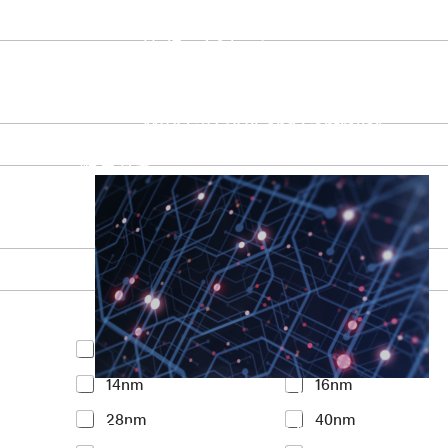
UniPro Controller 2.0 (host / device)
UniPro Controller 1.8 (host / device)
UniPro 1.6 host
IP Integration Service
IP Integration Service
USB PHY and Controller
MIPI C/D PHY and Controller
PCIe PHY and Controller
解決方案
Y
<7nm
7nm
o
14nm
16nm
u
Accelerate Innovative Applicati
r
28nm
40nm
I
M31’s vision is to be the most trustworthy
n