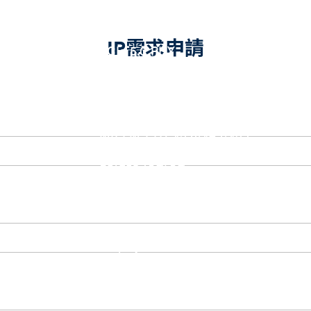
eUSB2 PHY
USB_BCK
PCIe
IP需求申請
PCIe 5.0 PHY
PCIe 4.0 PHY
PCIe 3.1/2.1 PHY
MIPI
MIPI C-PHY/D-PHY Combo
MIPI D-PHY RX/TX v1.2/v1.1
MIPI M-PHY v5.0/v4.1/v3.1
SerDes
Serdes 10G/5G
DDR
LPDDR4/4X
ONFI I/O
ONFI PHY
DisplayPort
DisplayPort TX
DisplayPort RX
UFS/UNIPRO Controller
UFS Host Controller 4.1
UFS Host Controller 3.0