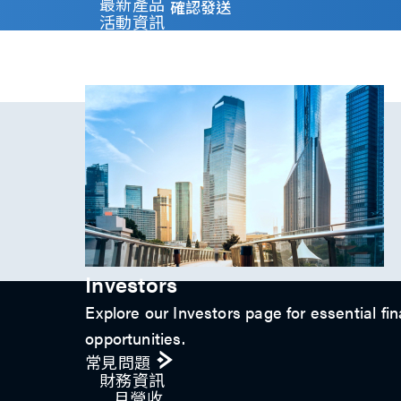
y
最新產品
確認發送
)
活動資訊
*
技術影片​
專題文章
投資人關係
Investors
Explore our Investors page for essential fin
opportunities.
常見問題
財務資訊
月營收