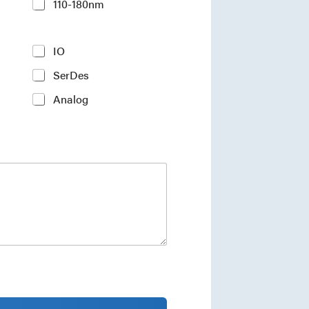
110-180nm
IO
SerDes
Analog
ments and industry insights.