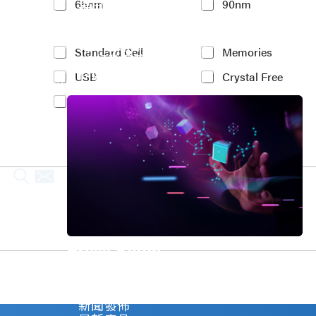
車用電子
65nm
90nm
t
人工智慧
e
物聯網 IoT
r
高效能運算與數據中心
e
Y
Standard Cell
Memories
5G行動運算
s
o
存儲應用
t
USB
Crystal Free
u
媒體中心
e
r
PCIe
MIPI
d
I
P
n
r
t
o
e
c
r
e
e
s
s
s
t
N
e
o
d
d
I
Press Room
e
P
*
(
Stay informed about our company's develop
c
Explore
o
新聞發佈
p