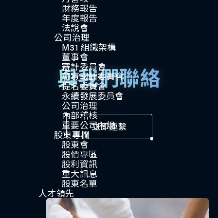
財務報告
年度報告
法說會
公司治理​
M31 組織架構
董事會
審計委員會
與我們聯絡
薪資報酬委員會
提名委員會
永續發展委員會
公司治理
內部稽核
重要公司內規​​
立即連繫
股東專欄
股東會
股價專區
股利資訊
重大訊息
股東名單
人才領先