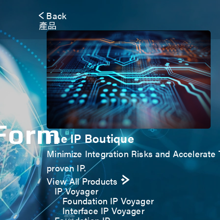
Back
產品
 Form
The IP Boutique
Minimize Integration Risks and Accelerate T
proven IP.
View All Products
IP Voyager
Foundation IP Voyager
Interface IP Voyager