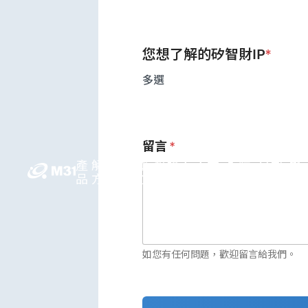
您想了解的矽智財IP
*
多選
留言
*
產
解決
媒體
投資人
人才
永續
公司
繁
品
方案
中心
關係
領先
發展
資訊
中
如您有任何問題，歡迎留言給我們。