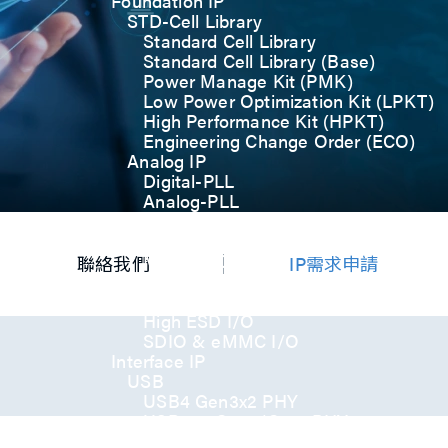
Foundation IP
STD-Cell Library
Standard Cell Library
Standard Cell Library (Base)
Power Manage Kit (PMK)
Low Power Optimization Kit (LPKT)
High Performance Kit (HPKT)
Engineering Change Order (ECO)
Analog IP
Digital-PLL
Analog-PLL
ADC / Temp. Sensor
Memories
Memory Compiler
聯絡我們
IP需求申請
I/O
General-Purpose I/O
High ESD I/O
SDIO & eMMC I/O
Interface IP
USB
USB4 Gen3x2 PHY
USB 3.2 Gen2/Gen1 PHY
USB 2.0/1.1 PHY