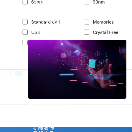
車用電子
65nm
90nm
t
人工智慧
e
物聯網 IoT
r
高效能運算與數據中心
e
Y
Standard Cell
Memories
5G行動運算
s
o
存儲應用
t
USB
Crystal Free
u
媒體中心
e
r
PCIe
MIPI
d
I
P
n
r
t
o
e
c
r
e
e
s
s
s
t
N
e
o
d
d
I
Press Room
e
P
*
(
Stay informed about our company's develop
c
Explore
o
新聞發佈
p