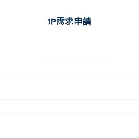
eUSB2 PHY
USB_BCK
PCIe
IP需求申請
PCIe 5.0 PHY
PCIe 4.0 PHY
PCIe 3.1/2.1 PHY
MIPI
MIPI C-PHY/D-PHY Combo
MIPI D-PHY RX/TX v1.2/v1.1
MIPI M-PHY v5.0/v4.1/v3.1
SerDes
Serdes 10G/5G
DDR
LPDDR4/4X
ONFI I/O
ONFI PHY
DisplayPort
DisplayPort TX
DisplayPort RX
UFS/UNIPRO Controller
UFS Host Controller 4.1
UFS Host Controller 3.0