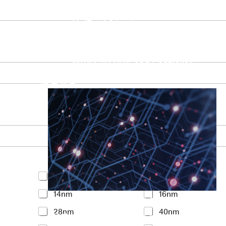
UniPro Controller 2.0 (host / device)
UniPro Controller 1.8 (host / device)
UniPro 1.6 host
IP Integration Service
IP Integration Service
USB PHY and Controller
MIPI C/D PHY and Controller
PCIe PHY and Controller
解決方案
Y
<7nm
7nm
o
14nm
16nm
u
Accelerate Innovative Applicati
r
28nm
40nm
I
M31’s vision is to be the most trustworthy
n