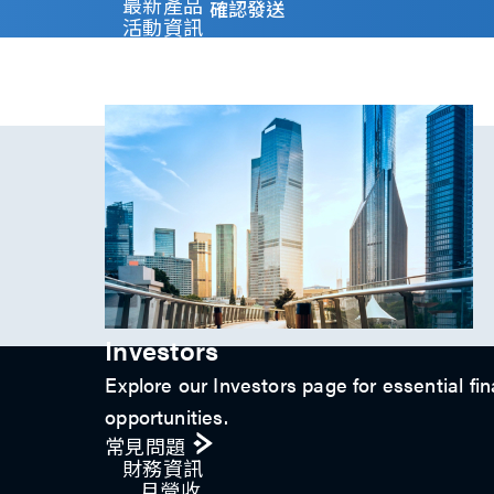
y
最新產品
確認發送
)
活動資訊
*
技術影片​
專題文章
投資人關係
Investors
Explore our Investors page for essential fin
opportunities.
常見問題
財務資訊
月營收