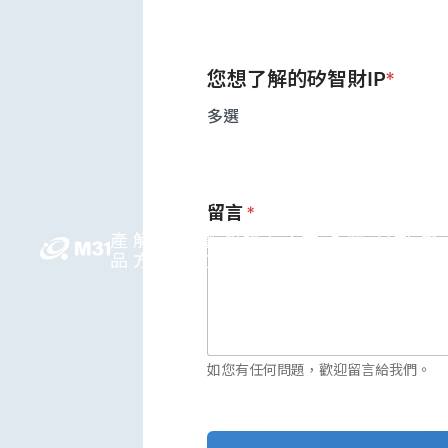
您想了解的矽智財IP
*
多選
留言
*
產
解決
媒體
投資人
人才
永續
公司
繁
品
方案
中心
關係
領先
發展
資訊
中
如您有任何問題，歡迎留言給我們。