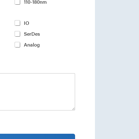
110-180nm
IO
SerDes
Analog
ments and industry insights.