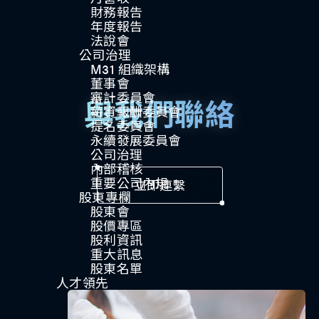
財務報告
年度報告
法說會
公司治理​
M31 組織架構
董事會
審計委員會
與我們聯絡
薪資報酬委員會
提名委員會
永續發展委員會
公司治理
內部稽核
重要公司內規​​
立即連繫
股東專欄
股東會
股價專區
股利資訊
重大訊息
股東名單
人才領先