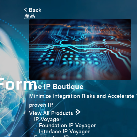
Back
產品
 Form
The IP Boutique
Minimize Integration Risks and Accelerate T
proven IP.
View All Products
IP Voyager
Foundation IP Voyager
Interface IP Voyager