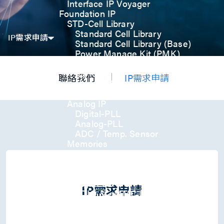
Interface IP Voyager
Foundation IP
STD-Cell Library
Standard Cell Library
IP需求申請
Standard Cell Library (Base)
Power Manage Kit (PMK)
Low Power Optimization Kit
(LPKT)
聯絡我們
IP需求申請
High Performance Kit (HPKT)
Engineering Change Order (ECO)
Analog IP
Digital-PLL
Analog-PLL
ADC / Temp. Sensor
Memories
Memory Compiler
I/O
General-Purpose I/O
High ESD I/O
IP需求申請
SDIO & eMMC I/O
Interface IP
USB
USB4 Gen3x2 PHY