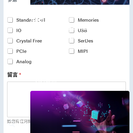
P
r
Accelerate Innovative
o
c
Applications
Y
Standard Cell
Memories
e
o
M31’s vision is to be the most
s
IO
USB
u
s
r
trustworthy IP company in the
N
Crystal Free
SerDes
I
semiconductor industry.
o
n
PCIe
MIPI
d
車用電子
t
e
人工智慧
e
Analog
*
物聯網 IoT
r
高效能運算與數據中心
e
留言
*
s
5G行動運算
t
存儲應用
e
媒體中心
d
I
P
(
c
o
如您有任何問題，歡迎留言給我們。
p
y