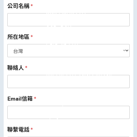
公司名稱
*
USB 3.2 Gen2/Gen1 PHY
USB 2.0/1.1 PHY
eUSB2 PHY
USB_BCK
PCIe
PCIe 5.0 PHY
所在地區
*
PCIe 4.0 PHY
PCIe 3.1/2.1 PHY
MIPI
MIPI C-PHY/D-PHY Combo
MIPI D-PHY RX/TX v1.2/v1.1
聯絡人
*
MIPI M-PHY v5.0/v4.1/v3.1
SerDes
Serdes 10G/5G
DDR
LPDDR4/4X
Email信箱
*
ONFI I/O
ONFI PHY
DisplayPort
DisplayPort TX
DisplayPort RX
聯繫電話
*
UFS/UNIPRO Controller