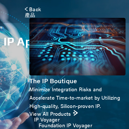
Back
產品
IP Application Form
The IP Boutique
Minimize Integration Risks and
Accelerate Time-to-market by Utilizing
High-quality, Silicon-proven IP.
View All Products
IP Voyager
Foundation IP Voyager