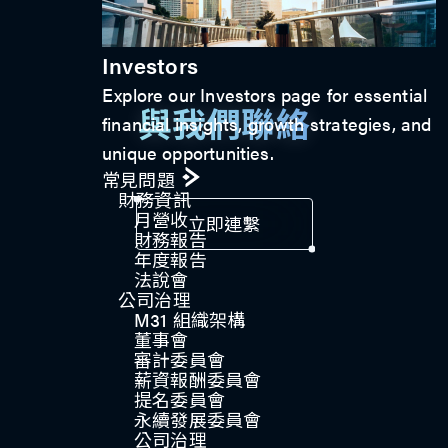
Investors
Explore our Investors page for essential
與我們聯絡
financial insights, growth strategies, and
unique opportunities.
常見問題
財務資訊
月營收
立即連繫
財務報告
年度報告
法說會
公司治理​
M31 組織架構
董事會
審計委員會
薪資報酬委員會
提名委員會
永續發展委員會
公司治理