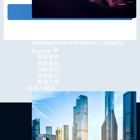
)
*
確認發送
Press Room
Stay informed about our company's
developments and industry insights.
Explore
新聞發佈
最新產品
活動資訊
技術影片​
專題文章
投資人關係