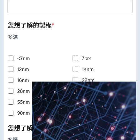
UFS Host Controller 4.1
UFS Host Controller 3.0
UniPro Controller 2.0 (host /
device)
您想了解的製程
*
UniPro Controller 1.8 (host /
device)
多選
UniPro 1.6 host
IP Integration Service
IP Integration Service
Y
<7nm
7nm
USB PHY and Controller
o
MIPI C/D PHY and Controller
12nm
14nm
u
PCIe PHY and Controller
r
解決方案
16nm
22nm
I
n
28nm
40nm
t
e
55nm
65nm
r
e
90nm
110-180nm
s
t
您想了解的矽智財IP
*
e
d
多選