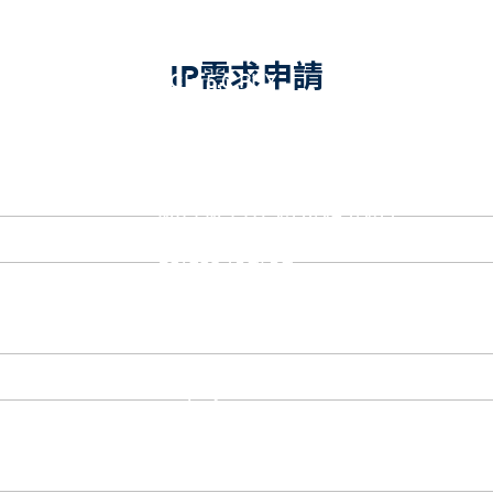
eUSB2 PHY
USB_BCK
PCIe
IP需求申請
PCIe 5.0 PHY
PCIe 4.0 PHY
PCIe 3.1/2.1 PHY
MIPI
MIPI C-PHY/D-PHY Combo
MIPI D-PHY RX/TX v1.2/v1.1
MIPI M-PHY v5.0/v4.1/v3.1
SerDes
Serdes 10G/5G
DDR
LPDDR4/4X
ONFI I/O
ONFI PHY
DisplayPort
DisplayPort TX
DisplayPort RX
UFS/UNIPRO Controller
UFS Host Controller 4.1
UFS Host Controller 3.0