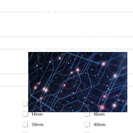
UniPro Controller 2.0 (host / device)
UniPro Controller 1.8 (host / device)
UniPro 1.6 host
IP Integration Service
IP Integration Service
USB PHY and Controller
MIPI C/D PHY and Controller
PCIe PHY and Controller
解決方案
Y
<7nm
7nm
o
14nm
16nm
u
Accelerate Innovative Applicati
r
28nm
40nm
I
M31’s vision is to be the most trustworthy
n