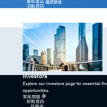
y
最新產品
確認發送
)
活動資訊
*
技術影片​
專題文章
投資人關係
Investors
Explore our Investors page for essential fin
opportunities.
常見問題
財務資訊
月營收