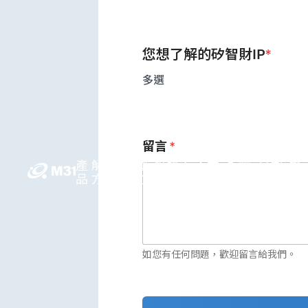
您想了解的矽智財IP
*
多選
留言
*
產
解決
媒體
投資人
人才
永續
公司
繁
品
方案
中心
關係
領先
發展
資訊
中
如您有任何問題，歡迎留言給我們。