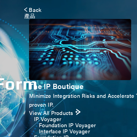
Back
產品
 Form
The IP Boutique
Minimize Integration Risks and Accelerate T
proven IP.
View All Products
IP Voyager
Foundation IP Voyager
Interface IP Voyager