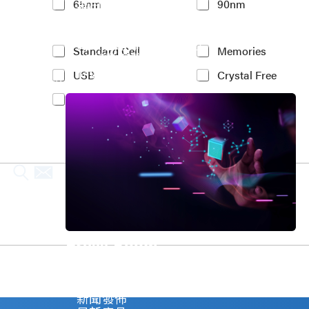
車用電子
65nm
90nm
t
人工智慧
e
物聯網 IoT
r
高效能運算與數據中心
e
Y
Standard Cell
Memories
5G行動運算
s
o
存儲應用
t
USB
Crystal Free
u
媒體中心
e
r
PCIe
MIPI
d
I
P
n
r
t
o
e
c
r
e
e
s
s
s
t
N
e
o
d
d
I
Press Room
e
P
*
(
Stay informed about our company's develop
c
Explore
o
新聞發佈
p