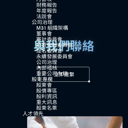
財務報告
年度報告
法說會
公司治理​
M31 組織架構
董事會
審計委員會
與我們聯絡
薪資報酬委員會
提名委員會
永續發展委員會
公司治理
內部稽核
重要公司內規​​
立即連繫
股東專欄
股東會
股價專區
股利資訊
重大訊息
股東名單
人才領先