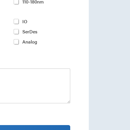
110-180nm
IO
SerDes
Analog
ments and industry insights.