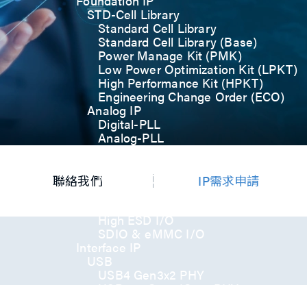
Foundation IP
STD-Cell Library
Standard Cell Library
Standard Cell Library (Base)
Power Manage Kit (PMK)
Low Power Optimization Kit (LPKT)
High Performance Kit (HPKT)
Engineering Change Order (ECO)
Analog IP
Digital-PLL
Analog-PLL
ADC / Temp. Sensor
Memories
Memory Compiler
聯絡我們
IP需求申請
I/O
General-Purpose I/O
High ESD I/O
SDIO & eMMC I/O
Interface IP
USB
USB4 Gen3x2 PHY
USB 3.2 Gen2/Gen1 PHY
USB 2.0/1.1 PHY