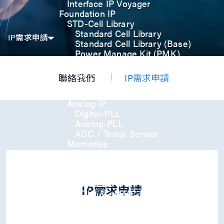
Interface IP Voyager
Foundation IP
STD-Cell Library
Standard Cell Library
IP需求申請
Standard Cell Library (Base)
Power Manage Kit (PMK)
Low Power Optimization Kit
(LPKT)
聯絡我們
IP需求申請
High Performance Kit (HPKT)
Engineering Change Order (ECO)
Analog IP
Digital-PLL
Analog-PLL
ADC / Temp. Sensor
Memories
Memory Compiler
I/O
General-Purpose I/O
High ESD I/O
IP需求申請
SDIO & eMMC I/O
Interface IP
USB
USB4 Gen3x2 PHY