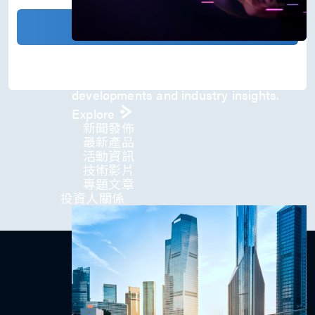
)
*
確認發送
Press Room
Stay informed about our company's
developments and industry insights.
Explore
新聞發佈
最新產品
活動資訊
技術影片​
專題文章
投資人關係