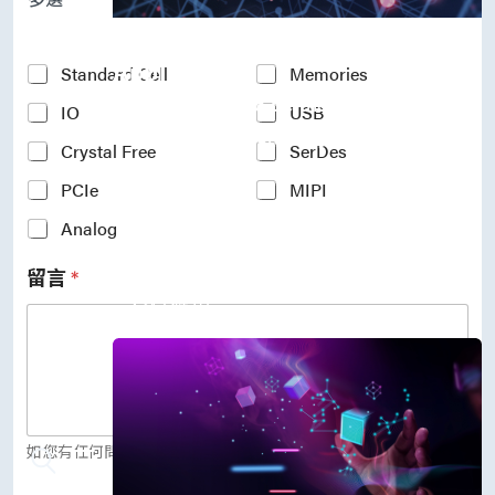
P
r
Accelerate Innovative
o
c
Applications
Y
Standard Cell
Memories
e
o
M31’s vision is to be the most
s
IO
USB
u
s
r
trustworthy IP company in the
N
Crystal Free
SerDes
I
semiconductor industry.
o
n
PCIe
MIPI
d
車用電子
t
e
人工智慧
e
Analog
*
物聯網 IoT
r
高效能運算與數據中心
e
留言
*
s
5G行動運算
t
存儲應用
e
媒體中心
d
I
P
(
c
o
如您有任何問題，歡迎留言給我們。
p
y