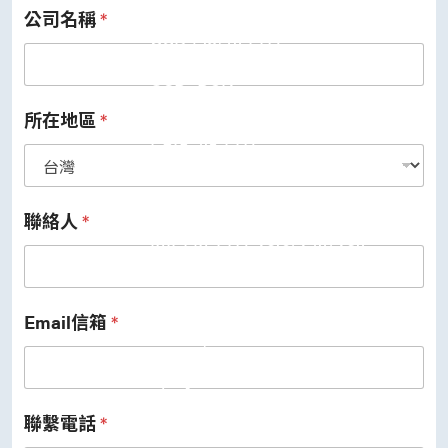
公司名稱
*
USB 3.2 Gen2/Gen1 PHY
USB 2.0/1.1 PHY
eUSB2 PHY
USB_BCK
PCIe
PCIe 5.0 PHY
所在地區
*
PCIe 4.0 PHY
PCIe 3.1/2.1 PHY
MIPI
MIPI C-PHY/D-PHY Combo
MIPI D-PHY RX/TX v1.2/v1.1
聯絡人
*
MIPI M-PHY v5.0/v4.1/v3.1
SerDes
Serdes 10G/5G
DDR
LPDDR4/4X
Email信箱
*
ONFI I/O
ONFI PHY
DisplayPort
DisplayPort TX
DisplayPort RX
聯繫電話
*
UFS/UNIPRO Controller