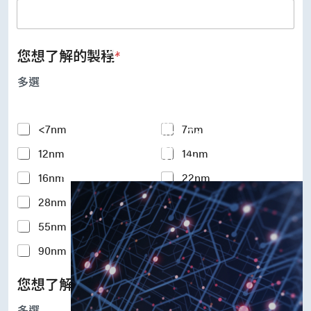
UFS Host Controller 4.1
UFS Host Controller 3.0
UniPro Controller 2.0 (host /
device)
您想了解的製程
*
UniPro Controller 1.8 (host /
device)
多選
UniPro 1.6 host
IP Integration Service
IP Integration Service
Y
<7nm
7nm
USB PHY and Controller
o
MIPI C/D PHY and Controller
12nm
14nm
u
PCIe PHY and Controller
r
解決方案
16nm
22nm
I
n
28nm
40nm
t
e
55nm
65nm
r
e
90nm
110-180nm
s
t
您想了解的矽智財IP
*
e
d
多選