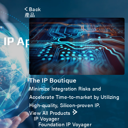
Back
產品
IP Application Form
The IP Boutique
Minimize Integration Risks and
Accelerate Time-to-market by Utilizing
High-quality, Silicon-proven IP.
View All Products
IP Voyager
Foundation IP Voyager