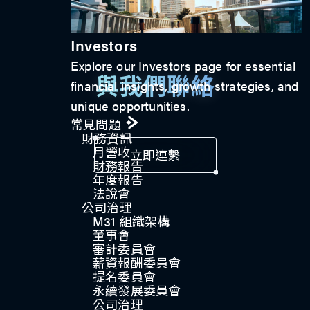
Investors
Explore our Investors page for essential
與我們聯絡
financial insights, growth strategies, and
unique opportunities.
常見問題
財務資訊
月營收
立即連繫
財務報告
年度報告
法說會
公司治理​
M31 組織架構
董事會
審計委員會
薪資報酬委員會
提名委員會
永續發展委員會
公司治理