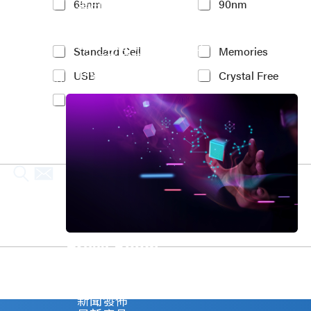
車用電子
65nm
90nm
t
人工智慧
e
物聯網 IoT
r
高效能運算與數據中心
e
Y
Standard Cell
Memories
5G行動運算
s
o
存儲應用
t
USB
Crystal Free
u
媒體中心
e
r
PCIe
MIPI
d
I
P
n
r
t
o
e
c
r
e
e
s
s
s
t
N
e
o
d
d
I
Press Room
e
P
*
(
Stay informed about our company's develop
c
Explore
o
新聞發佈
p