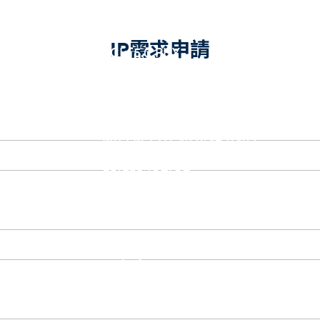
eUSB2 PHY
USB_BCK
PCIe
IP需求申請
PCIe 5.0 PHY
PCIe 4.0 PHY
PCIe 3.1/2.1 PHY
MIPI
MIPI C-PHY/D-PHY Combo
MIPI D-PHY RX/TX v1.2/v1.1
MIPI M-PHY v5.0/v4.1/v3.1
SerDes
Serdes 10G/5G
DDR
LPDDR4/4X
ONFI I/O
ONFI PHY
DisplayPort
DisplayPort TX
DisplayPort RX
UFS/UNIPRO Controller
UFS Host Controller 4.1
UFS Host Controller 3.0