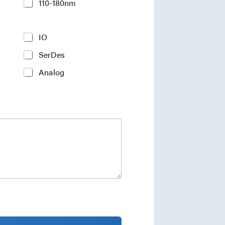
110-180nm
IO
SerDes
Analog
ments and industry insights.