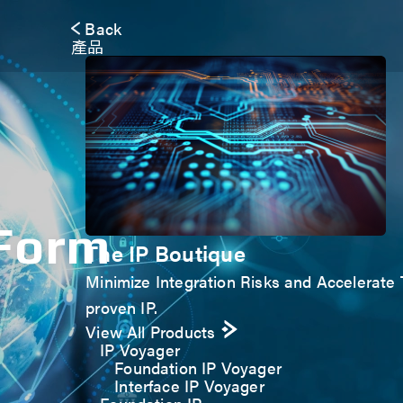
Back
產品
 Form
The IP Boutique
Minimize Integration Risks and Accelerate T
proven IP.
View All Products
IP Voyager
Foundation IP Voyager
Interface IP Voyager