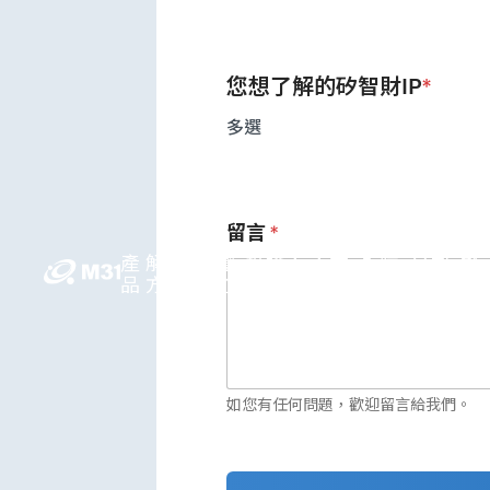
您想了解的矽智財IP
*
多選
留言
*
產
解決
媒體
投資人
人才
永續
公司
繁
品
方案
中心
關係
領先
發展
資訊
中
如您有任何問題，歡迎留言給我們。