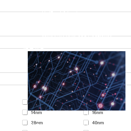
UniPro Controller 2.0 (host / device)
UniPro Controller 1.8 (host / device)
UniPro 1.6 host
IP Integration Service
IP Integration Service
USB PHY and Controller
MIPI C/D PHY and Controller
PCIe PHY and Controller
解決方案
Y
<7nm
7nm
o
14nm
16nm
u
Accelerate Innovative Applicati
r
28nm
40nm
I
M31’s vision is to be the most trustworthy
n