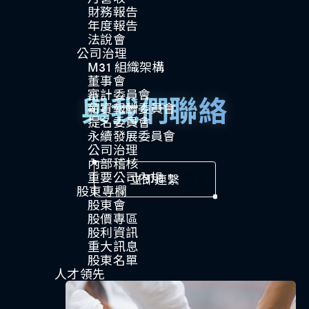
財務報告
年度報告
法說會
公司治理​
M31 組織架構
董事會
審計委員會
與我們聯絡
薪資報酬委員會
提名委員會
永續發展委員會
公司治理
內部稽核
重要公司內規​​
立即連繫
股東專欄
股東會
股價專區
股利資訊
重大訊息
股東名單
人才領先