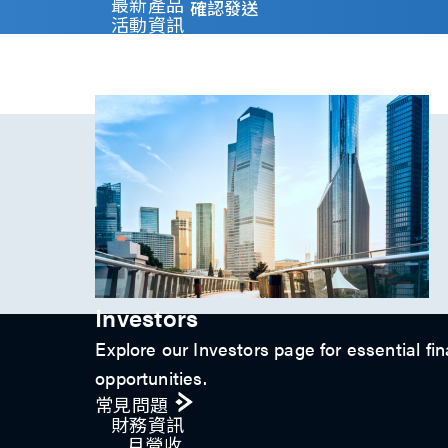
y
最新產品
確認發送
)
活動資訊
*
技術影片​
專題文章
投資人關係
Investors
Explore our Investors page for essential fin
opportunities.
常見問題
財務資訊
月營收