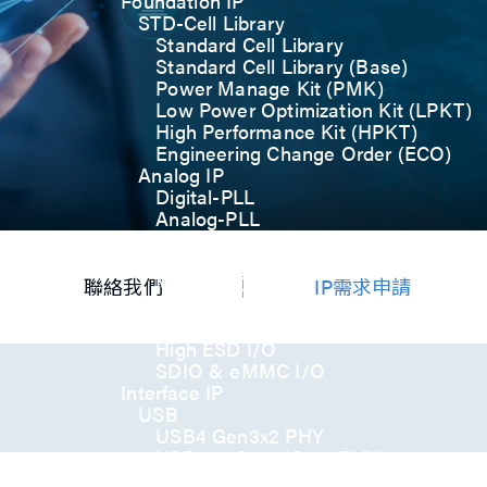
Foundation IP
STD-Cell Library
Standard Cell Library
Standard Cell Library (Base)
Power Manage Kit (PMK)
Low Power Optimization Kit (LPKT)
High Performance Kit (HPKT)
Engineering Change Order (ECO)
Analog IP
Digital-PLL
Analog-PLL
ADC / Temp. Sensor
Memories
Memory Compiler
聯絡我們
IP需求申請
I/O
General-Purpose I/O
High ESD I/O
SDIO & eMMC I/O
Interface IP
USB
USB4 Gen3x2 PHY
USB 3.2 Gen2/Gen1 PHY
USB 2.0/1.1 PHY