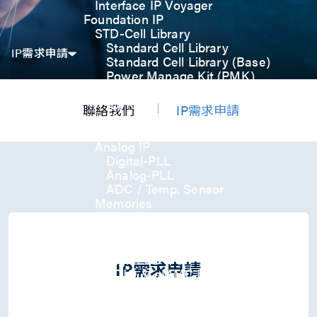
Interface IP Voyager
Foundation IP
STD-Cell Library
Standard Cell Library
IP需求申請
Standard Cell Library (Base)
Power Manage Kit (PMK)
Low Power Optimization Kit
(LPKT)
聯絡我們
IP需求申請
High Performance Kit (HPKT)
Engineering Change Order (ECO)
Analog IP
Digital-PLL
Analog-PLL
ADC / Temp. Sensor
Memories
Memory Compiler
I/O
General-Purpose I/O
High ESD I/O
IP需求申請
SDIO & eMMC I/O
Interface IP
USB
USB4 Gen3x2 PHY