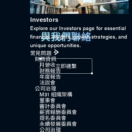
Investors
Explore our Investors page for essential
與我們聯絡
financial insights, growth strategies, and
unique opportunities.
常見問題
財務資訊
月營收
立即連繫
財務報告
年度報告
法說會
公司治理​
M31 組織架構
董事會
審計委員會
薪資報酬委員會
提名委員會
永續發展委員會
公司治理