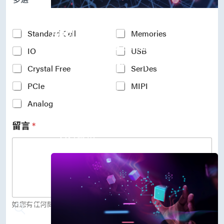
P
r
Accelerate Innovative
o
c
Applications
Y
Standard Cell
Memories
e
o
M31’s vision is to be the most
s
IO
USB
u
s
r
trustworthy IP company in the
N
Crystal Free
SerDes
I
semiconductor industry.
o
n
PCIe
MIPI
d
車用電子
t
e
人工智慧
e
Analog
*
物聯網 IoT
r
高效能運算與數據中心
e
留言
*
s
5G行動運算
t
存儲應用
e
媒體中心
d
I
P
(
c
o
如您有任何問題，歡迎留言給我們。
p
y