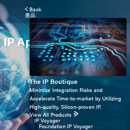
Back
產品
IP Application Form
The IP Boutique
Minimize Integration Risks and
Accelerate Time-to-market by Utilizing
High-quality, Silicon-proven IP.
View All Products
IP Voyager
Foundation IP Voyager