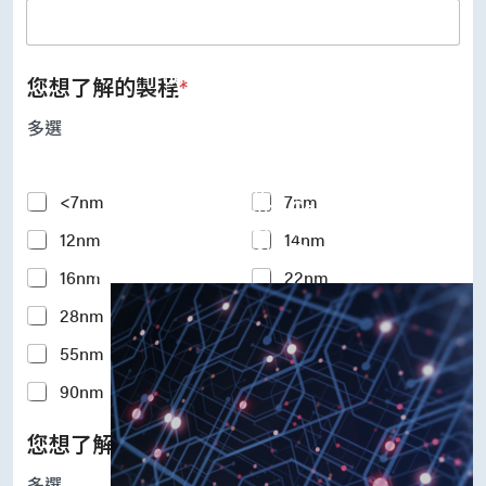
UFS Host Controller 4.1
UFS Host Controller 3.0
UniPro Controller 2.0 (host /
device)
您想了解的製程
*
UniPro Controller 1.8 (host /
device)
多選
UniPro 1.6 host
IP Integration Service
IP Integration Service
Y
<7nm
7nm
USB PHY and Controller
o
MIPI C/D PHY and Controller
12nm
14nm
u
PCIe PHY and Controller
r
解決方案
16nm
22nm
I
n
28nm
40nm
t
e
55nm
65nm
r
e
90nm
110-180nm
s
t
您想了解的矽智財IP
*
e
d
多選