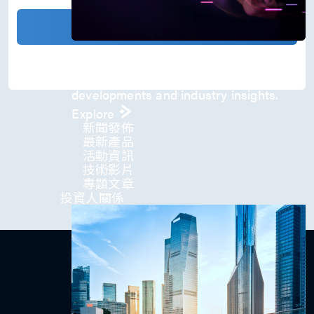
)
*
確認發送
Press Room
Stay informed about our company's
developments and industry insights.
Explore
新聞發佈
最新產品
活動資訊
技術影片​
專題文章
投資人關係