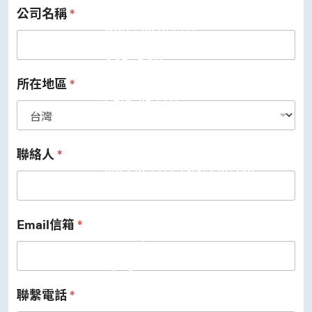
公司名稱
*
USB 3.2 Gen2/Gen1 PHY
USB 2.0/1.1 PHY
eUSB2 PHY
USB_BCK
PCIe
PCIe 5.0 PHY
所在地區
*
PCIe 4.0 PHY
PCIe 3.1/2.1 PHY
MIPI
MIPI C-PHY/D-PHY Combo
MIPI D-PHY RX/TX v1.2/v1.1
聯絡人
*
MIPI M-PHY v5.0/v4.1/v3.1
SerDes
Serdes 10G/5G
DDR
LPDDR4/4X
Email信箱
*
ONFI I/O
ONFI PHY
DisplayPort
DisplayPort TX
DisplayPort RX
聯繫電話
*
UFS/UNIPRO Controller