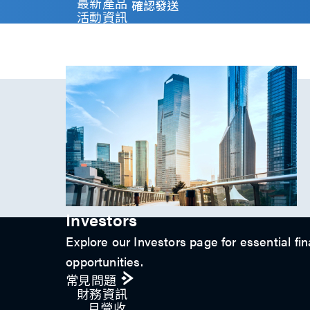
y
最新產品
確認發送
)
活動資訊
*
技術影片​
專題文章
投資人關係
Investors
Explore our Investors page for essential fin
opportunities.
常見問題
財務資訊
月營收