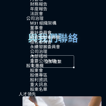
財務報告
年度報告
法說會
公司治理​
M31 組織架構
董事會
審計委員會
與我們聯絡
薪資報酬委員會
提名委員會
永續發展委員會
公司治理
內部稽核
重要公司內規​​
立即連繫
股東專欄
股東會
股價專區
股利資訊
重大訊息
股東名單
人才領先