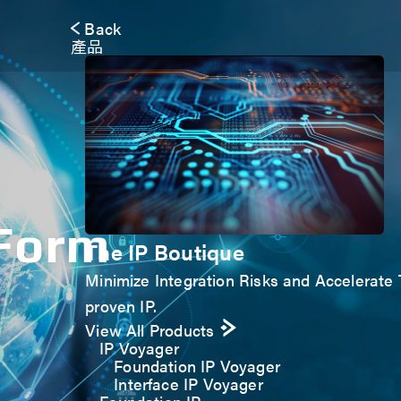
Back
產品
 Form
The IP Boutique
Minimize Integration Risks and Accelerate T
proven IP.
View All Products
IP Voyager
Foundation IP Voyager
Interface IP Voyager