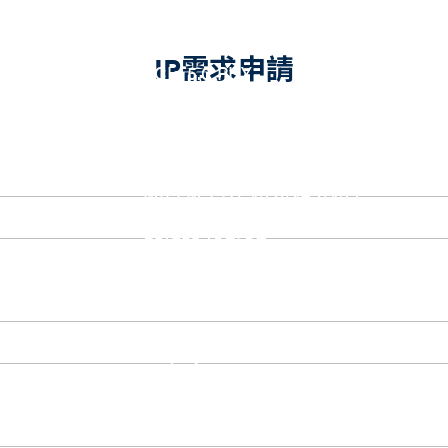
eUSB2 PHY
USB_BCK
PCIe
IP需求申請
PCIe 5.0 PHY
PCIe 4.0 PHY
PCIe 3.1/2.1 PHY
MIPI
MIPI C-PHY/D-PHY Combo
MIPI D-PHY RX/TX v1.2/v1.1
MIPI M-PHY v5.0/v4.1/v3.1
SerDes
Serdes 10G/5G
DDR
LPDDR4/4X
ONFI I/O
ONFI PHY
DisplayPort
DisplayPort TX
DisplayPort RX
UFS/UNIPRO Controller
UFS Host Controller 4.1
UFS Host Controller 3.0