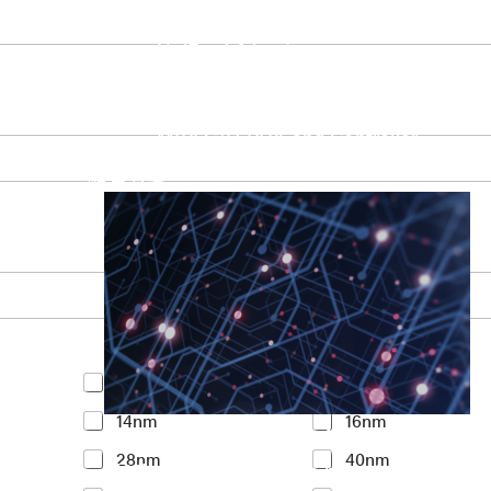
UniPro Controller 2.0 (host / device)
UniPro Controller 1.8 (host / device)
UniPro 1.6 host
IP Integration Service
IP Integration Service
USB PHY and Controller
MIPI C/D PHY and Controller
PCIe PHY and Controller
解決方案
Y
<7nm
7nm
o
14nm
16nm
u
Accelerate Innovative Applicati
r
28nm
40nm
I
M31’s vision is to be the most trustworthy
n