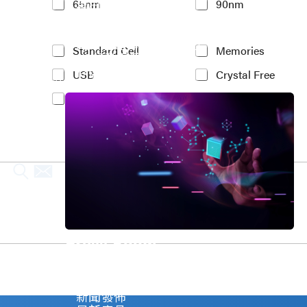
車用電子
65nm
90nm
t
人工智慧
e
物聯網 IoT
r
高效能運算與數據中心
e
Y
Standard Cell
Memories
5G行動運算
s
o
存儲應用
t
USB
Crystal Free
u
媒體中心
e
r
PCIe
MIPI
d
I
P
n
r
t
o
e
c
r
e
e
s
s
s
t
N
e
o
d
d
I
Press Room
e
P
*
(
Stay informed about our company's develop
c
Explore
o
新聞發佈
p