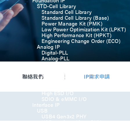
Foundation IP
STD-Cell Library
Standard Cell Library
Standard Cell Library (Base)
Power Manage Kit (PMK)
Low Power Optimization Kit (LPKT)
High Performance Kit (HPKT)
Engineering Change Order (ECO)
Analog IP
Digital-PLL
Analog-PLL
ADC / Temp. Sensor
Memories
Memory Compiler
聯絡我們
IP需求申請
I/O
General-Purpose I/O
High ESD I/O
SDIO & eMMC I/O
Interface IP
USB
USB4 Gen3x2 PHY
USB 3.2 Gen2/Gen1 PHY
USB 2.0/1.1 PHY