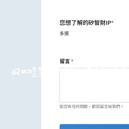
您想了解的矽智財IP
*
多選
留言
*
產
解決
媒體
投資人
人才
永續
公司
繁
品
方案
中心
關係
領先
發展
資訊
中
如您有任何問題，歡迎留言給我們。