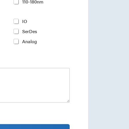
110-180nm
IO
SerDes
Analog
ments and industry insights.