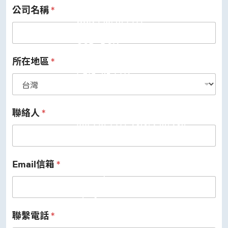
公司名稱
*
USB 3.2 Gen2/Gen1 PHY
USB 2.0/1.1 PHY
eUSB2 PHY
USB_BCK
PCIe
PCIe 5.0 PHY
所在地區
*
PCIe 4.0 PHY
PCIe 3.1/2.1 PHY
MIPI
MIPI C-PHY/D-PHY Combo
MIPI D-PHY RX/TX v1.2/v1.1
聯絡人
*
MIPI M-PHY v5.0/v4.1/v3.1
SerDes
Serdes 10G/5G
DDR
LPDDR4/4X
Email信箱
*
ONFI I/O
ONFI PHY
DisplayPort
DisplayPort TX
DisplayPort RX
聯繫電話
*
UFS/UNIPRO Controller