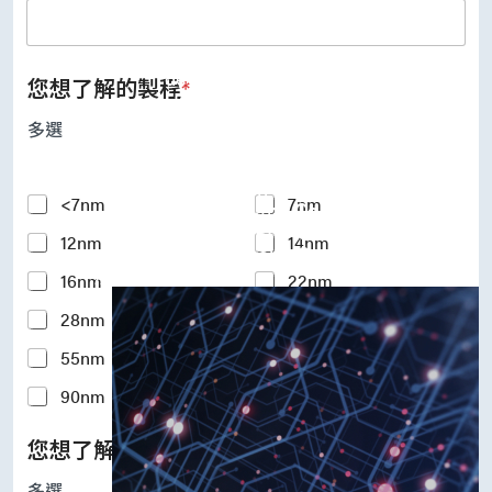
UFS Host Controller 4.1
UFS Host Controller 3.0
UniPro Controller 2.0 (host /
device)
您想了解的製程
*
UniPro Controller 1.8 (host /
device)
多選
UniPro 1.6 host
IP Integration Service
IP Integration Service
Y
<7nm
7nm
USB PHY and Controller
o
MIPI C/D PHY and Controller
12nm
14nm
u
PCIe PHY and Controller
r
解決方案
16nm
22nm
I
n
28nm
40nm
t
e
55nm
65nm
r
e
90nm
110-180nm
s
t
您想了解的矽智財IP
*
e
d
多選