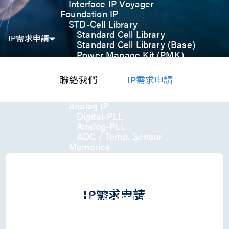
Interface IP Voyager
Foundation IP
STD-Cell Library
Standard Cell Library
IP需求申請
Standard Cell Library (Base)
Power Manage Kit (PMK)
Low Power Optimization Kit
(LPKT)
聯絡我們
IP需求申請
High Performance Kit (HPKT)
Engineering Change Order (ECO)
Analog IP
Digital-PLL
Analog-PLL
ADC / Temp. Sensor
Memories
Memory Compiler
I/O
General-Purpose I/O
High ESD I/O
IP需求申請
SDIO & eMMC I/O
Interface IP
USB
USB4 Gen3x2 PHY