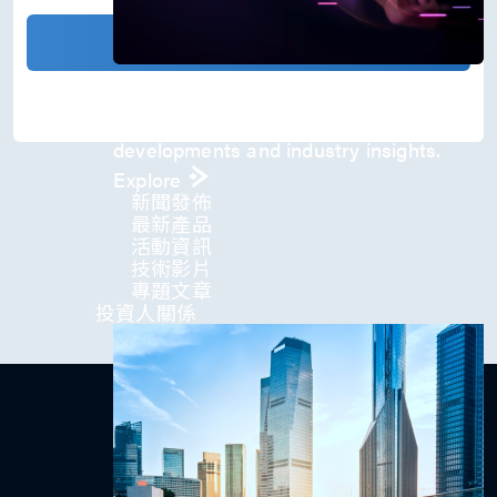
)
*
確認發送
Press Room
Stay informed about our company's
developments and industry insights.
Explore
新聞發佈
最新產品
活動資訊
技術影片​
專題文章
投資人關係