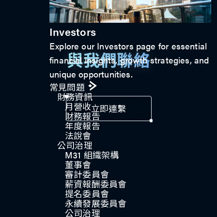
Investors
Explore our Investors page for essential
與我們聯絡
financial insights, growth strategies, and
unique opportunities.
常見問題
財務資訊
月營收
立即連繫
財務報告
年度報告
法說會
公司治理​
M31 組織架構
董事會
審計委員會
薪資報酬委員會
提名委員會
永續發展委員會
公司治理