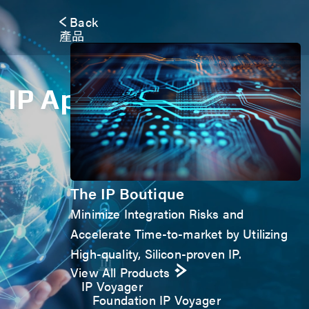
Back
產品
IP Application Form
The IP Boutique
Minimize Integration Risks and
Accelerate Time-to-market by Utilizing
High-quality, Silicon-proven IP.
View All Products
IP Voyager
Foundation IP Voyager