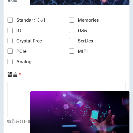
P
r
Accelerate Innovative
o
c
Applications
Y
Standard Cell
Memories
e
o
M31’s vision is to be the most
s
IO
USB
u
s
r
trustworthy IP company in the
N
Crystal Free
SerDes
I
semiconductor industry.
o
n
PCIe
MIPI
d
車用電子
t
e
人工智慧
e
Analog
*
物聯網 IoT
r
高效能運算與數據中心
e
留言
*
s
5G行動運算
t
存儲應用
e
媒體中心
d
I
P
(
c
o
如您有任何問題，歡迎留言給我們。
p
y