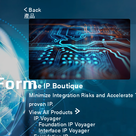
Back
產品
 Form
The IP Boutique
Minimize Integration Risks and Accelerate T
proven IP.
View All Products
IP Voyager
Foundation IP Voyager
Interface IP Voyager