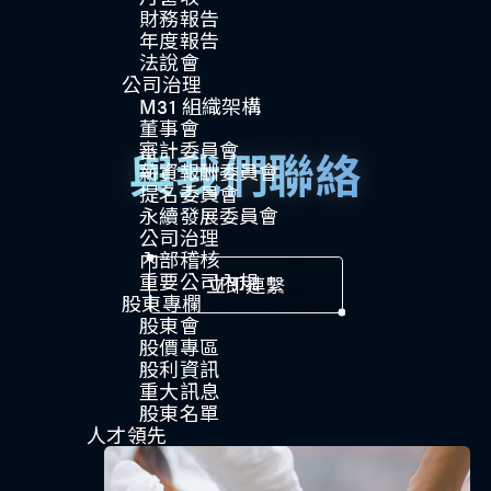
財務報告
年度報告
法說會
公司治理​
M31 組織架構
董事會
審計委員會
與我們聯絡
薪資報酬委員會
提名委員會
永續發展委員會
公司治理
內部稽核
重要公司內規​​
立即連繫
股東專欄
股東會
股價專區
股利資訊
重大訊息
股東名單
人才領先