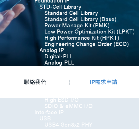
Foundation IP
STD-Cell Library
Standard Cell Library
Standard Cell Library (Base)
Power Manage Kit (PMK)
Low Power Optimization Kit (LPKT)
High Performance Kit (HPKT)
Engineering Change Order (ECO)
Analog IP
Digital-PLL
Analog-PLL
ADC / Temp. Sensor
Memories
Memory Compiler
聯絡我們
IP需求申請
I/O
General-Purpose I/O
High ESD I/O
SDIO & eMMC I/O
Interface IP
USB
USB4 Gen3x2 PHY
USB 3.2 Gen2/Gen1 PHY
USB 2.0/1.1 PHY