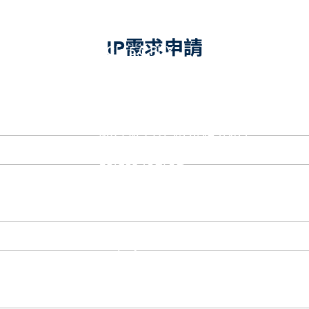
eUSB2 PHY
USB_BCK
PCIe
IP需求申請
PCIe 5.0 PHY
PCIe 4.0 PHY
PCIe 3.1/2.1 PHY
MIPI
MIPI C-PHY/D-PHY Combo
MIPI D-PHY RX/TX v1.2/v1.1
MIPI M-PHY v5.0/v4.1/v3.1
SerDes
Serdes 10G/5G
DDR
LPDDR4/4X
ONFI I/O
ONFI PHY
DisplayPort
DisplayPort TX
DisplayPort RX
UFS/UNIPRO Controller
UFS Host Controller 4.1
UFS Host Controller 3.0