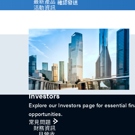
y
最新產品
確認發送
)
活動資訊
*
技術影片​
專題文章
投資人關係
Investors
Explore our Investors page for essential fin
opportunities.
常見問題
財務資訊
月營收