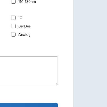
110-180nm
IO
SerDes
Analog
ments and industry insights.