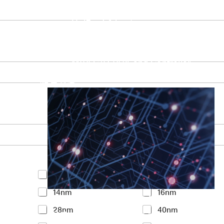
UniPro Controller 2.0 (host / device)
UniPro Controller 1.8 (host / device)
UniPro 1.6 host
IP Integration Service
IP Integration Service
USB PHY and Controller
MIPI C/D PHY and Controller
PCIe PHY and Controller
解決方案
Y
<7nm
7nm
o
14nm
16nm
u
Accelerate Innovative Applicati
r
28nm
40nm
I
M31’s vision is to be the most trustworthy
n