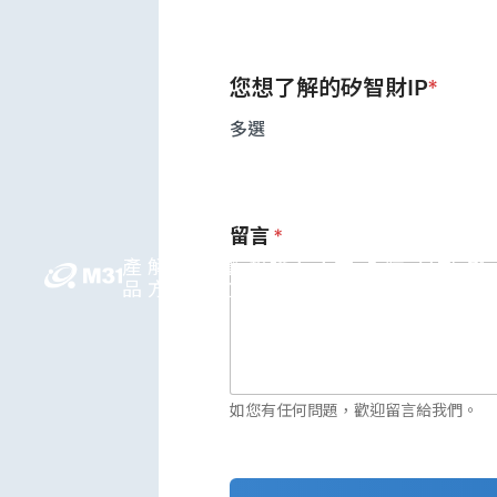
您想了解的矽智財IP
*
多選
留言
*
產
解決
媒體
投資人
人才
永續
公司
繁
品
方案
中心
關係
領先
發展
資訊
中
如您有任何問題，歡迎留言給我們。