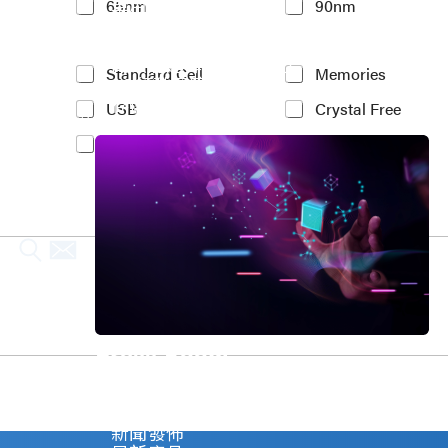
車用電子
65nm
90nm
t
人工智慧
e
物聯網 IoT
r
高效能運算與數據中心
e
Y
Standard Cell
Memories
5G行動運算
s
o
存儲應用
t
USB
Crystal Free
u
媒體中心
e
r
PCIe
MIPI
d
I
P
n
r
t
o
e
c
r
e
e
s
s
s
t
N
e
o
d
d
I
Press Room
e
P
*
(
Stay informed about our company's develop
c
Explore
o
新聞發佈
p