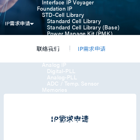
Interface IP Voyager
Foundation IP
STD-Cell Library
Standard Cell Library
IP需求申请
Standard Cell Library (Base)
Power Manage Kit (PMK)
Low Power Optimization Kit
(LPKT)
联络我们
IP需求申请
High Performance Kit (HPKT)
Engineering Change Order (ECO)
Analog IP
Digital-PLL
Analog-PLL
ADC / Temp. Sensor
Memories
Memory Compiler
I/O
General-Purpose I/O
High ESD I/O
IP需求申请
SDIO & eMMC I/O
Interface IP
USB
USB4 Gen3x2 PHY