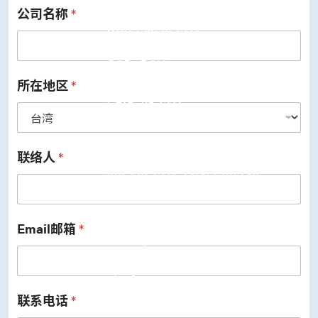
公司名称
*
USB 3.2 Gen2/Gen1 PHY
USB 2.0/1.1 PHY
eUSB2 PHY
USB_BCK
PCIe
PCIe 5.0 PHY
所在地区
*
PCIe 4.0 PHY
PCIe 3.1/2.1 PHY
MIPI
MIPI C-PHY/D-PHY Combo
MIPI D-PHY RX/TX v1.2/v1.1
联络人
*
MIPI M-PHY v5.0/v4.1/v3.1
SerDes
Serdes 10G/5G
DDR
LPDDR4/4X
Email邮箱
*
ONFI I/O
ONFI PHY
DisplayPort
DisplayPort TX
DisplayPort RX
联系电话
*
UFS/UNIPRO Controller