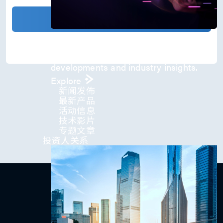
)
*
确认发送
Press Room
Stay informed about our company's
developments and industry insights.
Explore
新闻发佈
最新产品
活动信息
技术影片
专题文章
投资人关系