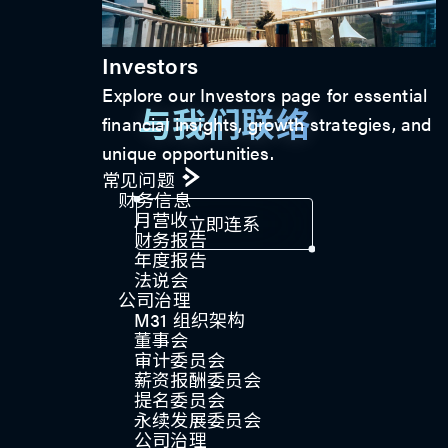
Investors
Explore our Investors page for essential
与我们联络
financial insights, growth strategies, and
unique opportunities.
常见问题
财务信息
月营收
立即连系
财务报告
年度报告
法说会
公司治理
M31 组织架构
董事会
审计委员会
薪资报酬委员会
提名委员会
永续发展委员会
公司治理