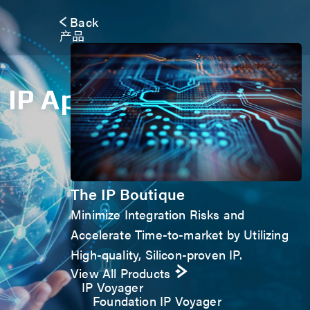
Back
产品
IP Application Form
The IP Boutique
Minimize Integration Risks and
Accelerate Time-to-market by Utilizing
High-quality, Silicon-proven IP.
View All Products
IP Voyager
Foundation IP Voyager