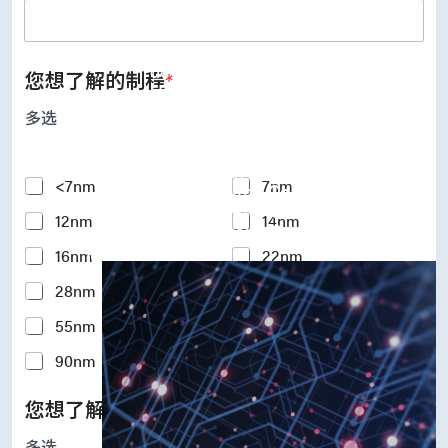
UFS Host Controller 4.1
UFS Host Controller 3.0
UniPro Controller 2.0 (host /
device)
您想了解的制程
*
UniPro Controller 1.8 (host /
device)
多选
UniPro 1.6 host
IP Integration Service
IP Integration Service
Y
<7nm
7nm
USB PHY and Controller
o
MIPI C/D PHY and Controller
12nm
14nm
u
PCIe PHY and Controller
r
解决方案
16nm
22nm
I
n
28nm
40nm
t
e
55nm
65nm
r
e
90nm
110-180nm
s
t
您想了解的硅智财IP
*
e
d
多选