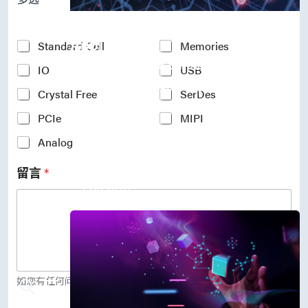
P
r
Accelerate Innovative
o
c
Applications
Y
Standard Cell
Memories
e
o
M31’s vision is to be the most
s
IO
USB
u
s
r
trustworthy IP company in the
N
Crystal Free
SerDes
I
semiconductor industry.
o
n
PCIe
MIPI
d
车用电子
t
e
人工智能
e
Analog
*
物联网 IoT
r
高效能运算与数据中心
e
留言
*
s
5G行动运算
t
存储应用
e
媒体中心
d
I
P
(
c
o
如您有任何问题，欢迎留言给我们。
p
y