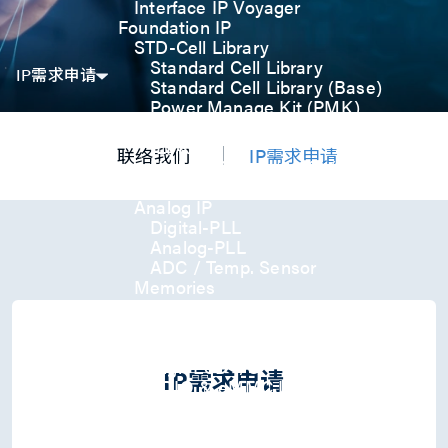
Interface IP Voyager
Foundation IP
STD-Cell Library
Standard Cell Library
IP需求申请
Standard Cell Library (Base)
Power Manage Kit (PMK)
Low Power Optimization Kit
(LPKT)
联络我们
IP需求申请
High Performance Kit (HPKT)
Engineering Change Order (ECO)
Analog IP
Digital-PLL
Analog-PLL
ADC / Temp. Sensor
Memories
Memory Compiler
I/O
General-Purpose I/O
High ESD I/O
IP需求申请
SDIO & eMMC I/O
Interface IP
USB
USB4 Gen3x2 PHY