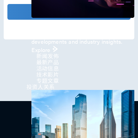
)
*
确认发送
Press Room
Stay informed about our company's
developments and industry insights.
Explore
新闻发佈
最新产品
活动信息
技术影片
专题文章
投资人关系