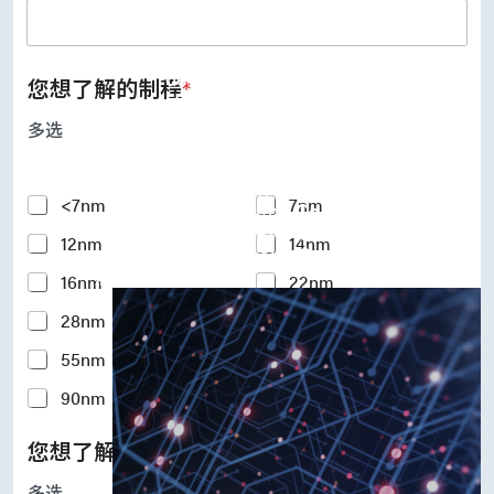
UFS Host Controller 4.1
UFS Host Controller 3.0
UniPro Controller 2.0 (host /
device)
您想了解的制程
*
UniPro Controller 1.8 (host /
device)
多选
UniPro 1.6 host
IP Integration Service
IP Integration Service
Y
<7nm
7nm
USB PHY and Controller
o
MIPI C/D PHY and Controller
12nm
14nm
u
PCIe PHY and Controller
r
解决方案
16nm
22nm
I
n
28nm
40nm
t
e
55nm
65nm
r
e
90nm
110-180nm
s
t
您想了解的硅智财IP
*
e
d
多选