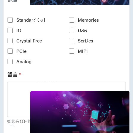
P
r
Accelerate Innovative
o
c
Applications
Y
Standard Cell
Memories
e
o
M31’s vision is to be the most
s
IO
USB
u
s
r
trustworthy IP company in the
N
Crystal Free
SerDes
I
semiconductor industry.
o
n
PCIe
MIPI
d
车用电子
t
e
人工智能
e
Analog
*
物联网 IoT
r
高效能运算与数据中心
e
留言
*
s
5G行动运算
t
存储应用
e
媒体中心
d
I
P
(
c
o
如您有任何问题，欢迎留言给我们。
p
y