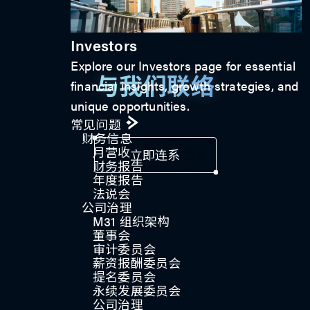
Investors
Explore our Investors page for essential
与我们联络
financial insights, growth strategies, and
unique opportunities.
常见问题
财务信息
月营收
立即连系
财务报告
年度报告
法说会
公司治理
M31 组织架构
董事会
审计委员会
薪资报酬委员会
提名委员会
永续发展委员会
公司治理