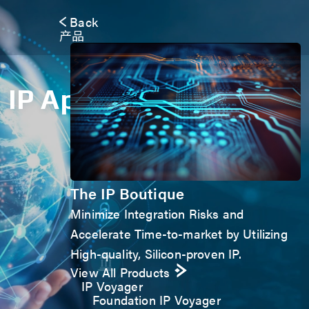
Back
产品
IP Application Form
The IP Boutique
Minimize Integration Risks and
Accelerate Time-to-market by Utilizing
High-quality, Silicon-proven IP.
View All Products
IP Voyager
Foundation IP Voyager