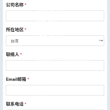
公司名称
*
USB 3.2 Gen2/Gen1 PHY
USB 2.0/1.1 PHY
eUSB2 PHY
USB_BCK
PCIe
PCIe 5.0 PHY
所在地区
*
PCIe 4.0 PHY
PCIe 3.1/2.1 PHY
MIPI
MIPI C-PHY/D-PHY Combo
MIPI D-PHY RX/TX v1.2/v1.1
联络人
*
MIPI M-PHY v5.0/v4.1/v3.1
SerDes
Serdes 10G/5G
DDR
LPDDR4/4X
Email邮箱
*
ONFI I/O
ONFI PHY
DisplayPort
DisplayPort TX
DisplayPort RX
联系电话
*
UFS/UNIPRO Controller