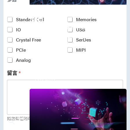
P
r
Accelerate Innovative
o
c
Applications
Y
Standard Cell
Memories
e
o
M31’s vision is to be the most
s
IO
USB
u
s
r
trustworthy IP company in the
N
Crystal Free
SerDes
I
semiconductor industry.
o
n
PCIe
MIPI
d
车用电子
t
e
人工智能
e
Analog
*
物联网 IoT
r
高效能运算与数据中心
e
留言
*
s
5G行动运算
t
存储应用
e
媒体中心
d
I
P
(
c
o
如您有任何问题，欢迎留言给我们。
p
y