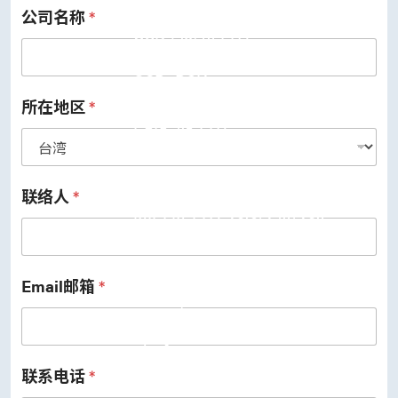
公司名称
*
USB 3.2 Gen2/Gen1 PHY
USB 2.0/1.1 PHY
eUSB2 PHY
USB_BCK
PCIe
PCIe 5.0 PHY
所在地区
*
PCIe 4.0 PHY
PCIe 3.1/2.1 PHY
MIPI
MIPI C-PHY/D-PHY Combo
MIPI D-PHY RX/TX v1.2/v1.1
联络人
*
MIPI M-PHY v5.0/v4.1/v3.1
SerDes
Serdes 10G/5G
DDR
LPDDR4/4X
Email邮箱
*
ONFI I/O
ONFI PHY
DisplayPort
DisplayPort TX
DisplayPort RX
联系电话
*
UFS/UNIPRO Controller