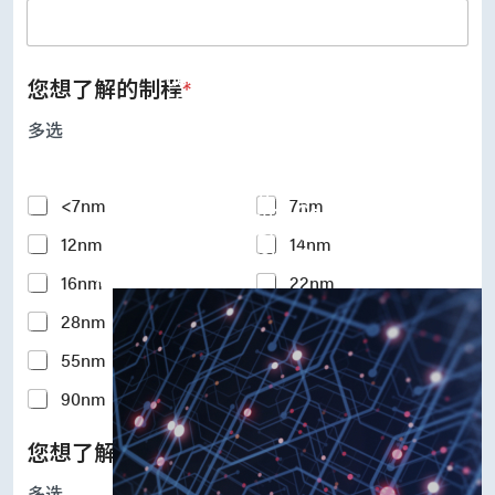
UFS Host Controller 4.1
UFS Host Controller 3.0
UniPro Controller 2.0 (host /
device)
您想了解的制程
*
UniPro Controller 1.8 (host /
device)
多选
UniPro 1.6 host
IP Integration Service
IP Integration Service
Y
<7nm
7nm
USB PHY and Controller
o
MIPI C/D PHY and Controller
12nm
14nm
u
PCIe PHY and Controller
r
解决方案
16nm
22nm
I
n
28nm
40nm
t
e
55nm
65nm
r
e
90nm
110-180nm
s
t
您想了解的硅智财IP
*
e
d
多选