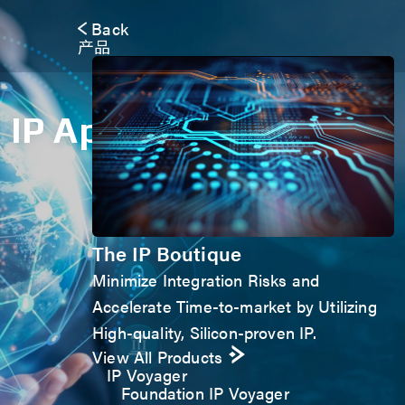
Back
产品
IP Application Form
The IP Boutique
Minimize Integration Risks and
Accelerate Time-to-market by Utilizing
High-quality, Silicon-proven IP.
View All Products
IP Voyager
Foundation IP Voyager