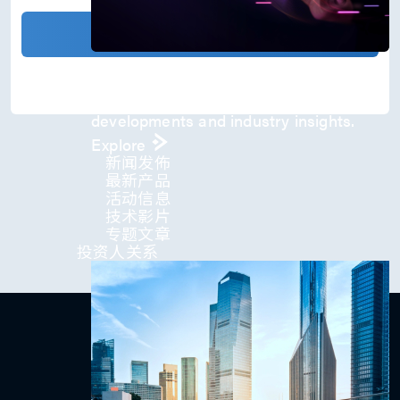
)
*
确认发送
Press Room
Stay informed about our company's
developments and industry insights.
Explore
新闻发佈
最新产品
活动信息
技术影片
专题文章
投资人关系