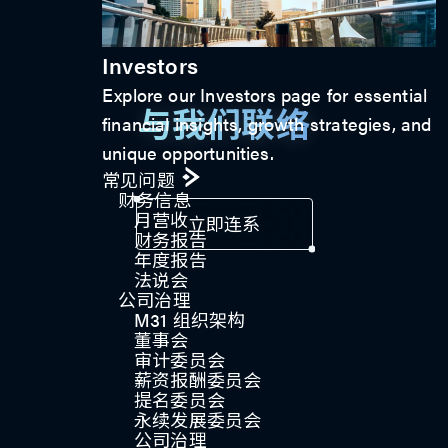
Investors
Explore our Investors page for essential
与我们联络
financial insights, growth strategies, and
unique opportunities.
常见问题
财务信息
月营收
立即连系
财务报告
年度报告
法说会
公司治理
M31 组织架构
董事会
审计委员会
薪资报酬委员会
提名委员会
永续发展委员会
公司治理