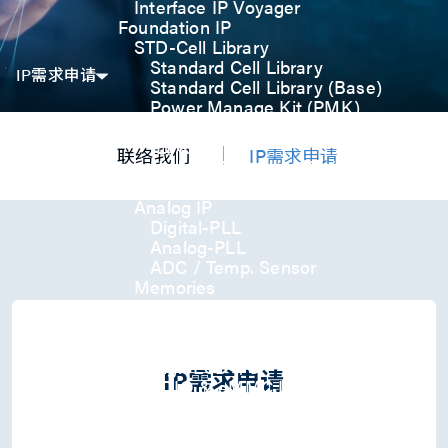
Interface IP Voyager
Foundation IP
STD-Cell Library
Standard Cell Library
IP需求申请
Standard Cell Library (Base)
Power Manage Kit (PMK)
Low Power Optimization Kit
(LPKT)
联络我们
IP需求申请
High Performance Kit (HPKT)
Engineering Change Order (ECO)
Analog IP
Digital-PLL
Analog-PLL
ADC / Temp. Sensor
Memories
Memory Compiler
I/O
General-Purpose I/O
High ESD I/O
IP需求申请
SDIO & eMMC I/O
Interface IP
USB
USB4 Gen3x2 PHY