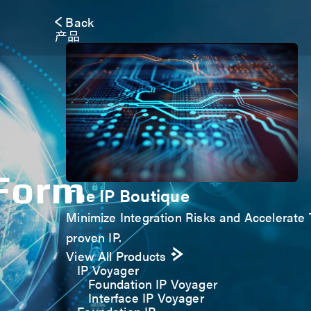
Back
产品
 Form
The IP Boutique
Minimize Integration Risks and Accelerate T
proven IP.
View All Products
IP Voyager
Foundation IP Voyager
Interface IP Voyager