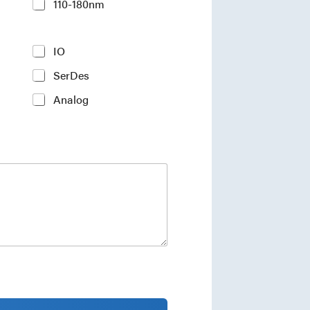
110-180nm
IO
SerDes
Analog
ments and industry insights.