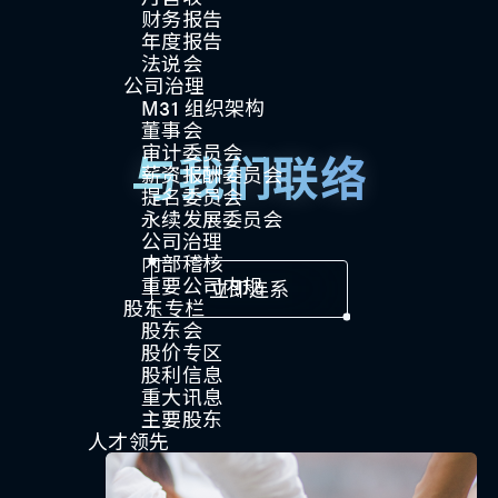
财务报告
年度报告
法说会
公司治理
M31 组织架构
董事会
审计委员会
与我们联络
薪资报酬委员会
提名委员会
永续发展委员会
公司治理
内部稽核
重要公司内规
立即连系
股东专栏
股东会
股价专区
股利信息
重大讯息
主要股东
人才领先