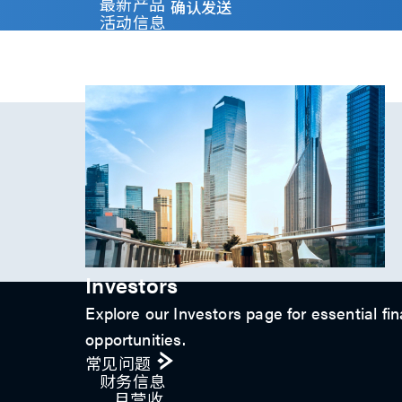
y
最新产品
确认发送
)
活动信息
*
技术影片
专题文章
投资人关系
Investors
Explore our Investors page for essential fin
opportunities.
常见问题
财务信息
月营收