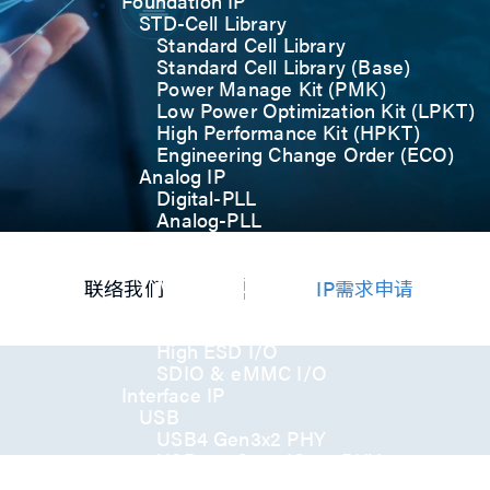
Foundation IP
STD-Cell Library
Standard Cell Library
Standard Cell Library (Base)
Power Manage Kit (PMK)
Low Power Optimization Kit (LPKT)
High Performance Kit (HPKT)
Engineering Change Order (ECO)
Analog IP
Digital-PLL
Analog-PLL
ADC / Temp. Sensor
Memories
Memory Compiler
联络我们
IP需求申请
I/O
General-Purpose I/O
High ESD I/O
SDIO & eMMC I/O
Interface IP
USB
USB4 Gen3x2 PHY
USB 3.2 Gen2/Gen1 PHY
USB 2.0/1.1 PHY