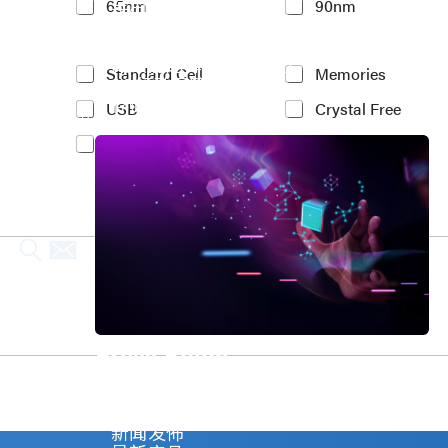
车用电子
65nm
90nm
t
人工智能
e
物联网 IoT
r
高效能运算与数据中心
e
Y
Standard Cell
Memories
5G行动运算
s
o
存储应用
t
USB
Crystal Free
u
媒体中心
e
r
PCIe
MIPI
d
I
P
n
r
t
o
e
c
r
e
e
s
s
s
t
N
e
o
d
d
I
Press Room
e
P
*
(
Stay informed about our company's develop
c
Explore
o
新闻发佈
p