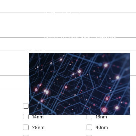
UniPro Controller 2.0 (host / device)
UniPro Controller 1.8 (host / device)
UniPro 1.6 host
IP Integration Service
IP Integration Service
USB PHY and Controller
MIPI C/D PHY and Controller
PCIe PHY and Controller
解决方案
Y
<7nm
7nm
o
14nm
16nm
u
Accelerate Innovative Applicati
r
28nm
40nm
I
M31’s vision is to be the most trustworthy
n