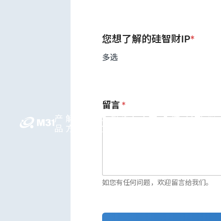
您想了解的硅智财IP
*
多选
留言
*
产
解决
媒体
投资人
人才
永续
公司
简
品
方案
中心
关系
领先
发展
信息
中
如您有任何问题，欢迎留言给我们。